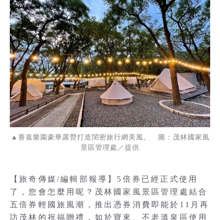
▲賽嘉樂園豪華露營打造閨密旅行網美風。 圖：茂林國家風
景區管理處／提供
【旅奇傳媒/編輯部報導】5倍券已經正式使用
了，您會怎麼用呢？茂林國家風景區管理處結合
五倍券輕國旅風潮，推出憑券消費即能於11月再
訪茂林的祝福贈禮，如於寶來、不老溫泉區使用