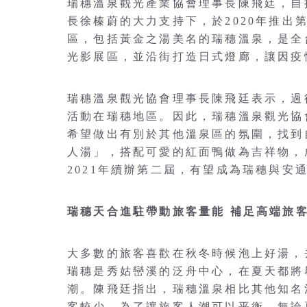
瑞穗溫泉觀光產業協會理事長陳飛廷，自
長徐榛蔚的大力支持下，於2020年推出
區，包括黃金之湯美名的瑞穗溫泉，是全
光影展區，並沿街打造日式燈廊，讓因疫
瑞穗溫泉觀光協會理事長陳飛廷表示，過
活動在瑞穗地區。因此，瑞穗溫泉觀光協
希望做出有別於其他溫泉區的氛圍，找到
人湯」，搭配可愛的紅面鴨做為吉祥物，
2021年續辦第二屆，有望成為瑞穗與安
瑞穗天合進駐帶動旅客量能 補足高端旅
大多數的旅客喜歡在秋冬時候泡上好湯，
瑞穗是秀姑巒溪的泛舟中心，在夏天都將
潮。陳飛廷指出，瑞穗溫泉相比其他知名
客較少，為了讓旅客人潮可以平衡，無論