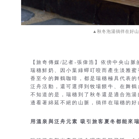
▲秋冬泡湯徜徉在好山好水
【旅奇傳媒/記者-張偉浩】依傍中央山
瑞穗鮮奶、因小葉綠蟬叮咬而產生淡雅蜜
香至今的舞鶴咖啡，都是瑞穗極具代表的
泛舟活動，還可選擇到牧場餵牛、在舞鶴
不知道的是，瑞穗到了秋冬還是適合泡湯
邊看著綿延不絕的山脈，徜徉在瑞穗的好
用溫泉與泛舟元素 吸引旅客夏冬都能來