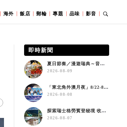
海外
飯店
郵輪
專題
品味
影音
即時新聞
夏日節奏／漫遊瑞典～音樂、療癒桑拿、美味歡樂螯蝦節
2026-08-09
「東北角外澳月夜」8/22-8/23浪漫登場 串聯五漁村、音樂、市集、火舞與慢旅共度夏夜
2026-08-08
探索瑞士格勞賓登秘境 收藏六種阿爾卑斯夏日療癒之旅
2026-08-07