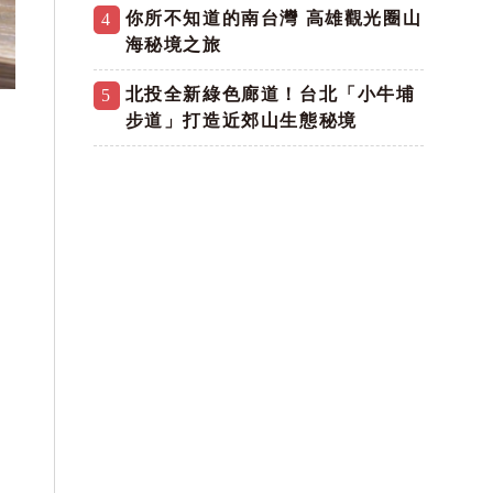
你所不知道的南台灣 高雄觀光圈山
4
海秘境之旅
北投全新綠色廊道！台北「小牛埔
5
步道」打造近郊山生態秘境