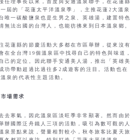
接任理事長以來，首度與安通溫泉聯手，在花蓮縣
第一屆的「花蓮太平洋溫泉季」，主推花蓮2大溫泉
台唯一碳酸鹽泉也是生男之泉、英雄湯，建置特色
情無法出國的台灣人，也能彷彿來到日本溫泉鄉。
往花蓮縣的節慶活動大多都在市區舉辦，從來沒有
會在全台灣19個溫泉區中找尋自己的特色與味道，
自己的定位。因此聯手安通美人湯，推出「英雄美
成功帶動超過比過往多2成遊客的注目。活動也在
通溫泉的代表性主題活動。
客市場需求
去去寒氣，因此溫泉區淡旺季非常顯著。然而由於
舉辦國際泛舟鐵人三項的活動，吸引為數可觀的人
溫泉景點來說，聲量相對較小，秋冬旅客比夏天旅
夏冬都可以來訪，特別打造「花蓮太平洋溫泉