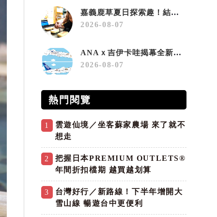
嘉義鹿草夏日探索趣！結合科學、農場與自然的親子小旅行
2026-08-07
ANAｘ吉伊卡哇揭幕全新彩繪機「Chiikawa JET」
2026-08-07
熱門閱覽
雲遊仙境／坐客蘇家農場 來了就不
1
想走
把握日本PREMIUM OUTLETS®
2
年間折扣檔期 越買越划算
台灣好行／新路線！下半年增開大
3
雪山線 暢遊台中更便利