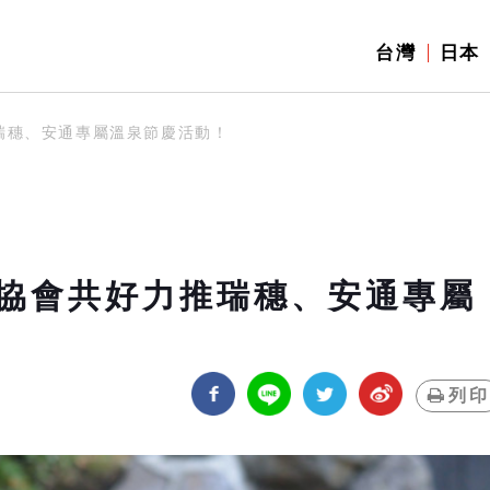
台灣
日本
瑞穗、安通專屬溫泉節慶活動！
協會共好力推瑞穗、安通專屬
列印