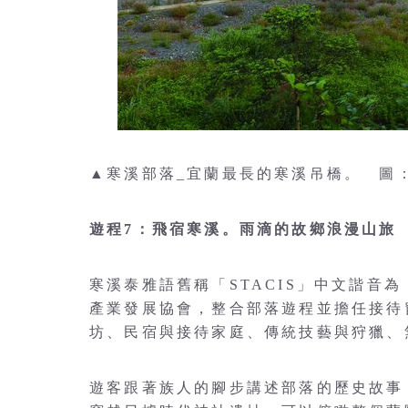
▲寒溪部落_宜蘭最長的寒溪吊橋。 圖
遊程7：飛宿寒溪。雨滴的故鄉浪漫山旅
寒溪泰雅語舊稱「STACIS」中文諧音
產業發展協會，整合部落遊程並擔任接待
坊、民宿與接待家庭、傳統技藝與狩獵、
遊客跟著族人的腳步講述部落的歷史故事