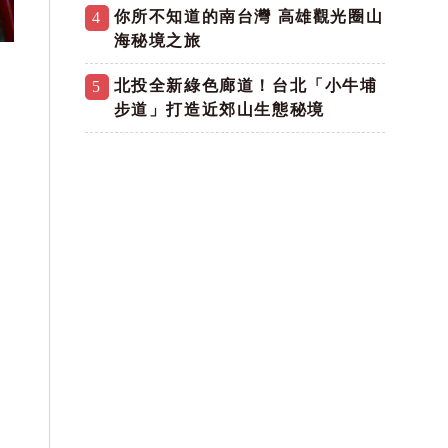
你所不知道的南台灣 高雄觀光圈山
4
海秘境之旅
北投全新綠色廊道！台北「小牛埔
5
步道」打造近郊山生態秘境