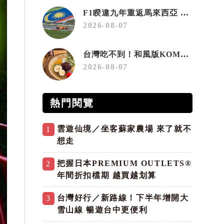
F1睽違九年重返馬來西亞 三大國際賽事打造10月運動旅遊熱潮 賽車、自行車、路跑同週登場
2026-08-07
台灣吃不到！和風版KOMEDA咖啡讓你吃遍名古屋在地美食
2026-08-07
熱門閱覽
雲遊仙境／坐客蘇家農場 來了就不
1
想走
把握日本PREMIUM OUTLETS®
2
年間折扣檔期 越買越划算
台灣好行／新路線！下半年增開大
3
雪山線 暢遊台中更便利