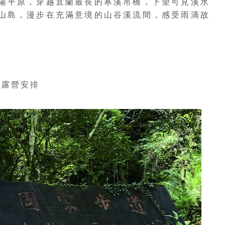
陽平原，穿越宜蘭最長的寒溪吊橋，下望可見溪水
山島，漫步在充滿意境的山谷溪流間，感受雨滴故
、露營安排