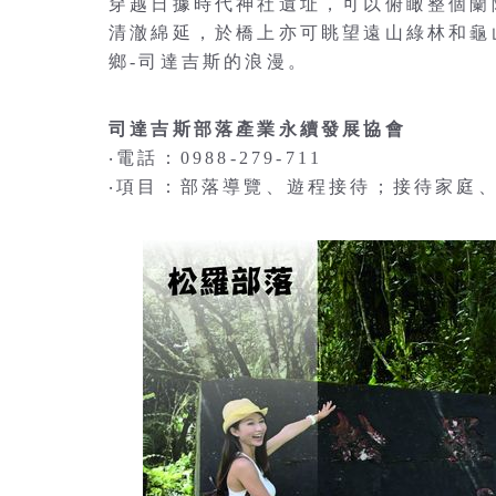
穿越日據時代神社遺址，可以俯瞰整個蘭
清澈綿延，於橋上亦可眺望遠山綠林和龜
鄉-司達吉斯的浪漫。
司達吉斯部落產業永續發展協會
‧電話：0988-279-711
‧項目：部落導覽、遊程接待；接待家庭