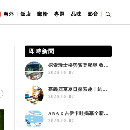
海外
飯店
郵輪
專題
品味
影音
即時新聞
探索瑞士格勞賓登秘境 收藏六種阿爾卑斯夏日療癒之旅
2026-08-07
嘉義鹿草夏日探索趣！結合科學、農場與自然的親子小旅行
2026-08-07
ANAｘ吉伊卡哇揭幕全新彩繪機「Chiikawa JET」
2026-08-07