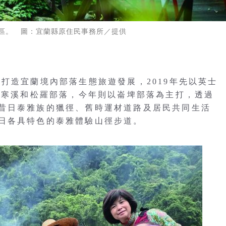
區。 圖：宜蘭縣原住民事務所／提供
打造宜蘭境內部落生態旅遊發展，2019年先以英士
加入寒溪和松羅部落，今年則以崙埤部落為主打，透過
昔日泰雅族的獵徑、舊時運材道路及居民共同生活
日各具特色的泰雅體驗山徑步道。