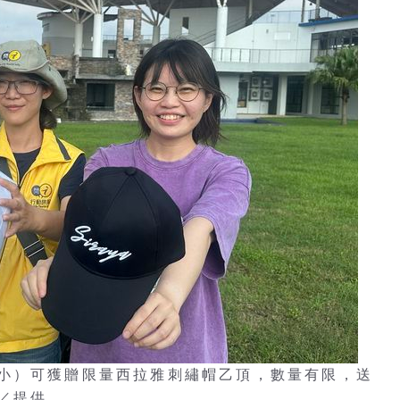
小）可獲贈限量西拉雅刺繡帽乙頂，數量有限，送
／提供