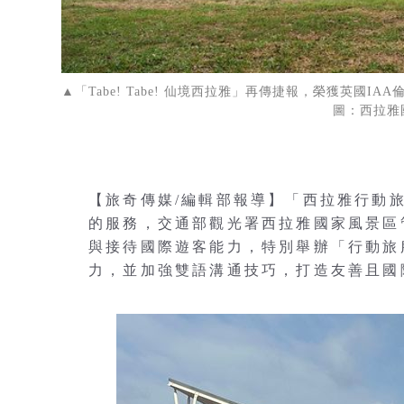
▲「Tabe! Tabe! 仙境西拉雅」再傳捷報，榮獲英國IAA倫
圖：西拉雅
【旅奇傳媒/編輯部報導】「西拉雅行動
的服務，交通部觀光署西拉雅國家風景區
與接待國際遊客能力，特別舉辦「行動旅
力，並加強雙語溝通技巧，打造友善且國