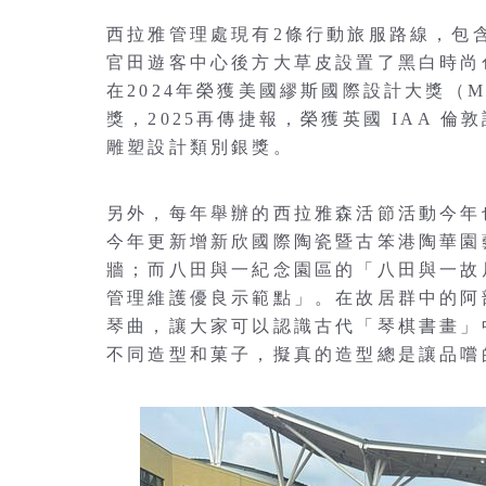
西拉雅管理處現有2條行動旅服路線，包
官田遊客中心後方大草皮設置了黑白時尚色系
在2024年榮獲美國繆斯國際設計大獎（Mus
獎，2025再傳捷報，榮獲英國 IAA 倫敦設計
雕塑設計類別銀獎。
另外，每年舉辦的西拉雅森活節活動今年也超
今年更新增新欣國際陶瓷暨古笨港陶華園
牆；而八田與一紀念園區的「八田與一故
管理維護優良示範點」。在故居群中的阿
琴曲，讓大家可以認識古代「琴棋書畫」
不同造型和菓子，擬真的造型總是讓品嚐