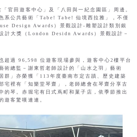
含「官田遊客中心」及「八田與一紀念園區」周邊。
公共藝術「Tabe! Tabe! 仙境西拉雅」，不僅
e Design Awards）景觀設計-雕塑設計類別銀
大獎（London Desidn Awards）景觀設計－
過 96,598 位遊客現場參與，遊客中心2樓平台
藝術總監－謝東哲老師設計的「山水之羽」藝術
居群」亦榮獲「113年度臺南市定古蹟、歷史建築
部宅裡有「知樂堂琴齋」，老師總會在琴齋分享古
中的琴。赤堀宅有日式蔦町和菓子店，依季節推出
的遊客驚嘆連連。