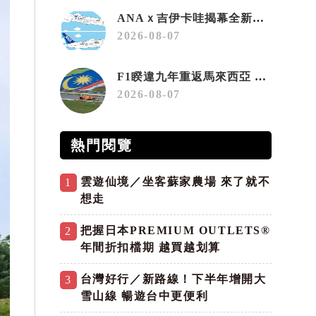
ANAｘ吉伊卡哇揭幕全新彩繪機「Chiikawa JET」
2026-08-07
F1睽違九年重返馬來西亞 三大國際賽事打造10月運動旅遊熱潮 賽車、自行車、路跑同週登場
2026-08-07
熱門閱覽
雲遊仙境／坐客蘇家農場 來了就不
1
想走
把握日本PREMIUM OUTLETS®
2
年間折扣檔期 越買越划算
台灣好行／新路線！下半年增開大
3
雪山線 暢遊台中更便利