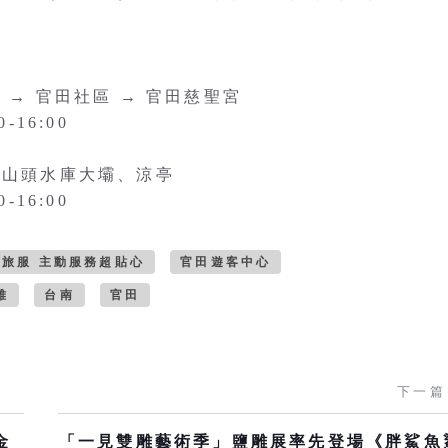
 → 官田社區 → 官田慈聖宮
-16:00
烏山頭水庫大壩、涼亭
-16:00
旅服 主動服務超貼心
官田遊客中心
雅
台南
官田
下一篇
金
「一見雙雕藝術季」鹽雕展率先登場《胖鯊魚