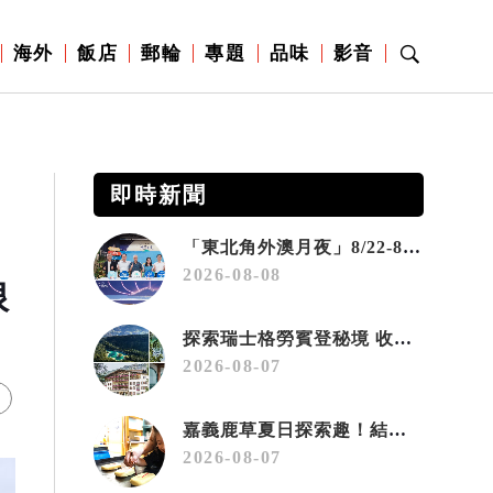
海外
飯店
郵輪
專題
品味
影音
即時新聞
「東北角外澳月夜」8/22-8/23浪漫登場 串聯五漁村、音樂、市集、火舞與慢旅共度夏夜
2026-08-08
限
探索瑞士格勞賓登秘境 收藏六種阿爾卑斯夏日療癒之旅
2026-08-07
嘉義鹿草夏日探索趣！結合科學、農場與自然的親子小旅行
2026-08-07