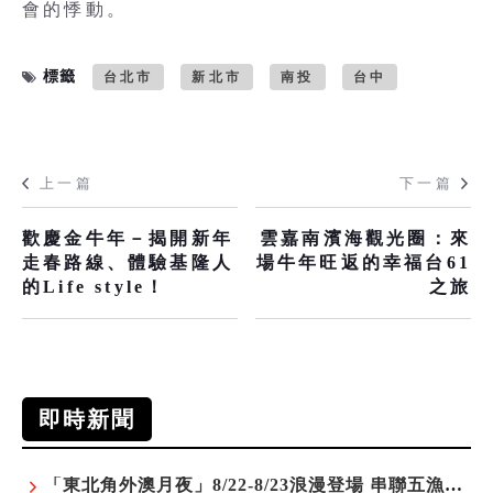
會的悸動。
標籤
台北市
新北市
南投
台中
上一篇
下一篇
歡慶金牛年－揭開新年
雲嘉南濱海觀光圈：來
走春路線、體驗基隆人
場牛年旺返的幸福台61
的Life style！
之旅
即時新聞
「東北角外澳月夜」8/22-8/23浪漫登場 串聯五漁村、音樂、市集、火舞與慢旅共度夏夜