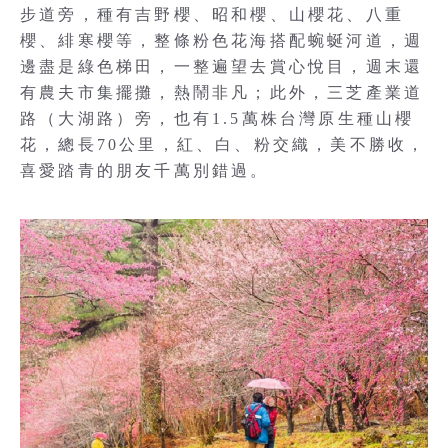
步道旁，種有吉野櫻、昭和櫻、山櫻花、八重
櫻、緋寒櫻等，整條粉色花海搭配蜿蜒河道，週
邊盡是綠色梯田，一整遍望去賞心悅目，週末還
有農夫市集擺攤，熱鬧非凡；此外，三芝產業道
路（大湖路）旁，也有1.5萬株台灣原生種山櫻
花，總長70公里，紅、白、粉交織，美不勝收，
喜愛踏青的朋友千萬別錯過。