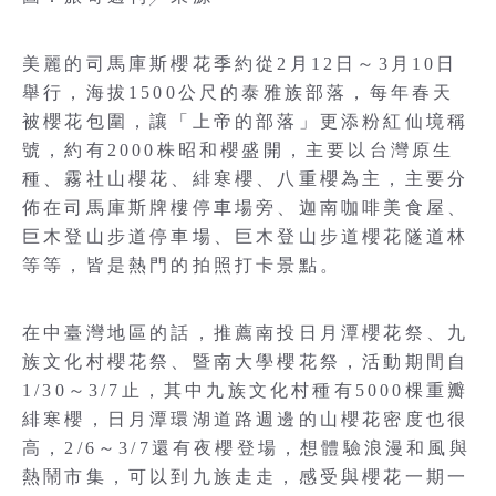
美麗的司馬庫斯櫻花季約從2月12日～3月10日
舉行，海拔1500公尺的泰雅族部落，每年春天
被櫻花包圍，讓「上帝的部落」更添粉紅仙境稱
號，約有2000株昭和櫻盛開，主要以台灣原生
種、霧社山櫻花、緋寒櫻、八重櫻為主，主要分
佈在司馬庫斯牌樓停車場旁、迦南咖啡美食屋、
巨木登山步道停車場、巨木登山步道櫻花隧道林
等等，皆是熱門的拍照打卡景點。
在中臺灣地區的話，推薦南投日月潭櫻花祭、九
族文化村櫻花祭、暨南大學櫻花祭，活動期間自
1/30～3/7止，其中九族文化村種有5000棵重瓣
緋寒櫻，日月潭環湖道路週邊的山櫻花密度也很
高，2/6～3/7還有夜櫻登場，想體驗浪漫和風與
熱鬧市集，可以到九族走走，感受與櫻花一期一