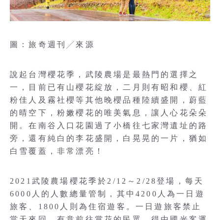
圖：旅奇週刊╱來源
說起台灣櫻花季，武陵農場是最熱門的選擇之
一，目前已有山櫻花綻放，二月則有昭和櫻、紅
粉佳人及霧社櫻等其他晚櫻品種陸續盛開，蔚藍
的晴空下，粉嫩櫻花的唯美氣息，讓人心花朵朵
開。在南谷入口花園過了小橋往七家灣遺址的路
旁，還有純白的李花盛開，白晃晃的一片，猶如
白雪覆蓋，非常漂亮！
2021武陵農場櫻花季於2/12～2/28登場，每天
6000人的人數總量管制，其中4200人為一日遊
旅客、1800人則為住宿遊客。一日遊旅客禁止
當天來回，有意前往賞花的民眾，得由國光客運