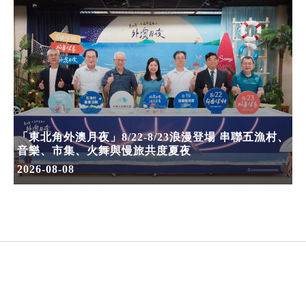
「東北角外澳月夜」8/22-8/23浪漫登場 串聯五漁村、
音樂、市集、火舞與慢旅共度夏夜
2026-08-08