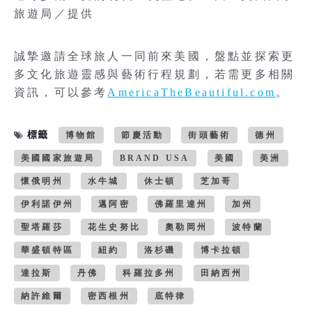
旅遊局／提供
誠摯邀請全球旅人一同前來美國，盤點並探索更
多文化旅遊靈感與藝術行程規劃，若需更多相關
資訊，可以參考
AmericaTheBeautiful.com
。
標籤
博物館
節慶活動
街頭藝術
德州
美國國家旅遊局
BRAND USA
美國
美洲
懷俄明州
水牛城
休士頓
芝加哥
伊利諾伊州
邁阿密
佛羅里達州
加州
聖塔羅莎
花生史努比
奧勒岡州
波特蘭
華盛頓特區
紐約
洛杉磯
博卡拉頓
達拉斯
丹佛
科羅拉多州
田納西州
納許維爾
密西根州
底特律