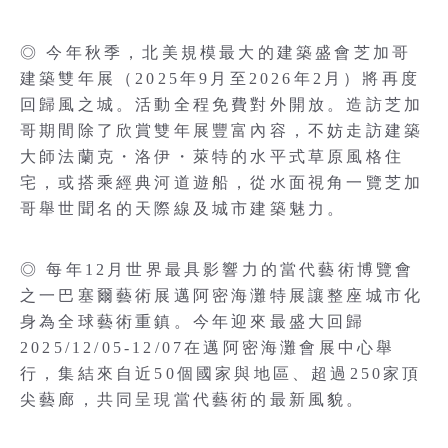
◎ 今年秋季，北美規模最大的建築盛會芝加哥
建築雙年展（2025年9月至2026年2月）將再度
回歸風之城。活動全程免費對外開放。造訪芝加
哥期間除了欣賞雙年展豐富內容，不妨走訪建築
大師法蘭克・洛伊・萊特的水平式草原風格住
宅，或搭乘經典河道遊船，從水面視角一覽芝加
哥舉世聞名的天際線及城市建築魅力。
◎ 每年12月世界最具影響力的當代藝術博覽會
之一巴塞爾藝術展邁阿密海灘特展讓整座城市化
身為全球藝術重鎮。今年迎來最盛大回歸
2025/12/05-12/07在邁阿密海灘會展中心舉
行，集結來自近50個國家與地區、超過250家頂
尖藝廊，共同呈現當代藝術的最新風貌。