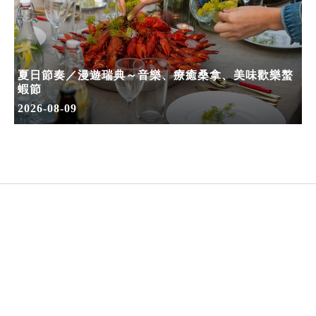
夏日節奏／漫遊瑞典～音樂、療癒桑拿、美味歡樂螯
蝦節
2026-08-09