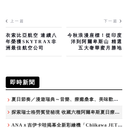
上一篇
下一篇
衣索比亞航空 連續八
今秋浪漫座標！從印度
年榮獲SKYTRAX非
洋到阿爾卑斯山 精選
洲最佳航空公司
五大奢華蜜月勝地
即時新聞
夏日節奏／漫遊瑞典～音樂、療癒桑拿、美味歡樂螯蝦節
探索瑞士格勞賓登秘境 收藏六種阿爾卑斯夏日療癒之旅
ANAｘ吉伊卡哇揭幕全新彩繪機「Chiikawa JET」