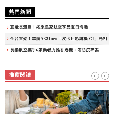
熱門新聞
直飛長灘島！搭乘皇家航空享受夏日海灘
全台首架！華航A321neo「皮卡丘彩繪機 CI」亮相
長榮航空攜手6家業者力推香港機＋酒防疫專案
推薦閱讀