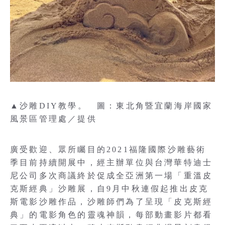
▲沙雕DIY教學。 圖：東北角暨宜蘭海岸國家
風景區管理處／提供
廣受歡迎、眾所矚目的2021福隆國際沙雕藝術
季目前持續開展中，經主辦單位與台灣華特迪士
尼公司多次商議終於促成全亞洲第一場「重溫皮
克斯經典」沙雕展，自9月中秋連假起推出皮克
斯電影沙雕作品，沙雕師們為了呈現「皮克斯經
典」的電影角色的靈魂神韻，每部動畫影片都看