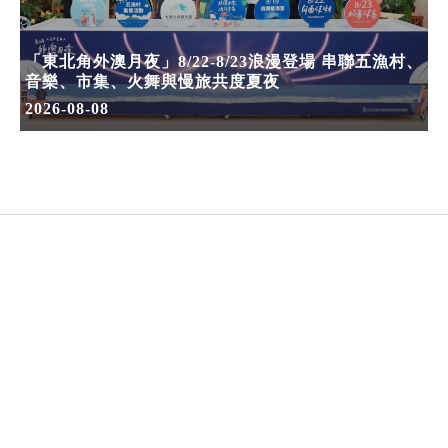
「東北角外澳月夜」8/22-8/23浪漫登場 串聯五漁村、
音樂、市集、火舞與慢旅共度夏夜
2026-08-08