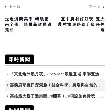
上一篇
下一篇
走進淡蘭美學 精裝指
臺中農村好好玩 五大
南全冊、限量新款周邊
農村旅遊路線升級任你
亮相
遊
即時新聞
「東北角外澳月夜」8/22-8/23浪漫登場 串聯五漁村、音樂、市集、火舞與慢旅共度夏夜
嘉義鹿草夏日探索趣！結合科學、農場與自然的親子小旅行
高雄最大親子遊樂園8/8開幕！30項設施免費玩、YOYO家族嗨翻暑假