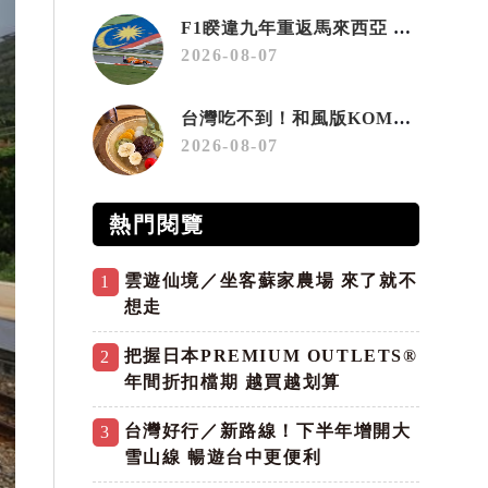
F1睽違九年重返馬來西亞 三大國際賽事打造10月運動旅遊熱潮 賽車、自行車、路跑同週登場
2026-08-07
台灣吃不到！和風版KOMEDA咖啡讓你吃遍名古屋在地美食
2026-08-07
熱門閱覽
雲遊仙境／坐客蘇家農場 來了就不
1
想走
把握日本PREMIUM OUTLETS®
2
年間折扣檔期 越買越划算
台灣好行／新路線！下半年增開大
3
雪山線 暢遊台中更便利