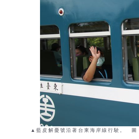
▲藍皮解憂號沿著台東海岸線行駛。 圖