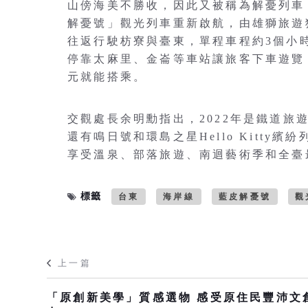
山傍海美不勝收，因此又被稱為解憂列車
解憂號」觀光列車重新啟航，由雄獅旅遊
往返行駛枋寮與臺東，單程車程約3個小
停靠太麻里、金崙等車站讓旅客下車遊覽
元就能搭乘。
交觀處長余明勳指出，2022年是鐵道
還有鳴日號和環島之星Hello Kitt
享受溫泉、部落旅遊、南迴藝術季和全臺
標籤
台東
海岸線
藍皮解憂號
觀
上一篇
「原創新美學」質感選物 感受原住民豐沛文