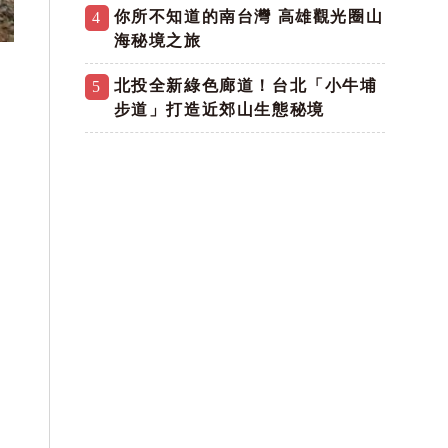
你所不知道的南台灣 高雄觀光圈山
4
海秘境之旅
北投全新綠色廊道！台北「小牛埔
5
步道」打造近郊山生態秘境