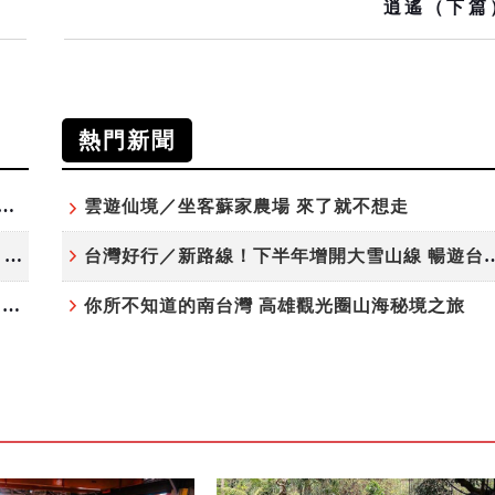
逍遙（下篇
熱門新聞
夏日探索趣！結合科學、農場與自然的親子小旅行
雲遊仙境／坐客蘇家農場 來了就不想走
高雄最大親子遊樂園8/8開幕！30項設施免費玩、YOYO家族嗨翻暑假
台灣好行／新路線！下半年增開大雪
虎頭埤森林秘境！「枯樹籬步道」生態復育有成 走進大自然生命教室
你所不知道的南台灣 高雄觀光圈山海秘境之旅