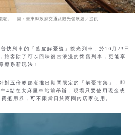
復駛。 圖：臺東縣政府交通及觀光發展處／提供
普快列車的「藍皮解憂號」觀光列車，於10月23日
，旅客除了可以回味復古浪漫的懷舊列車，更能享
療癒系新玩法！
針對五倍券熱潮推出期間限定的「解憂市集」，即
下午4點在太麻里車站前舉辦，現場只要使用現金或
里消費抵用券，可不限當日於商圈內店家使用。