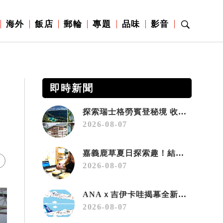
海外
飯店
郵輪
專題
品味
影音
即時新聞
探索瑞士格勞賓登秘境 收藏六種阿爾卑斯夏日療癒之旅
2026-08-07
嘉義鹿草夏日探索趣！結合科學、農場與自然的親子小旅行
2026-08-07
ANAｘ吉伊卡哇揭幕全新彩繪機「Chiikawa JET」
2026-08-07