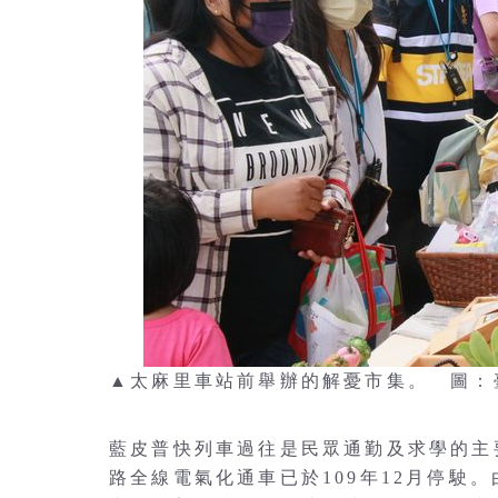
▲太麻里車站前舉辦的解憂市集。 圖：
藍皮普快列車過往是民眾通勤及求學的主
路全線電氣化通車已於109年12月停駛