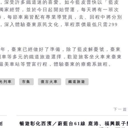
，深受許多鐵道迷的喜愛。如今藍皮普快以「藍皮
獨家經營，並於今日起開始營運，每天將有一班次
時，每節車廂皆配有專業導覽員，去、回程中將分別
，深入體驗臺東原民文化，單程票價最低只需299
旅遊年，臺東已經做好了準備，除了藍皮解憂號，臺東
y繽紛列車等多元的鐵道旅遊選擇，歡迎旅客坐火車來臺東
最美車站等豐富行程，體驗臺東的療癒系旅程。
光列車
市集
復古火車
鐵道旅遊
下一篇
創
暢遊彰化西濱／蔚藍台61線 鹿港、福興親子