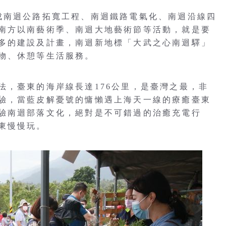
成南迴公路拓寬工程、南迴鐵路電氣化、南迴沿線四
南方以南藝術季、南迴大地藝術節等活動，就是要
多的建設及計畫，南迴新地標「大武之心南迴驛」
物、休憩等生活服務。
法，臺東的海岸線長達176公里，是臺灣之最，非
驗，當藍皮解憂號的慵懶遇上海天一線的療癒臺東
驗南迴部落文化，絕對是不可錯過的治癒充電行
東慢慢玩。