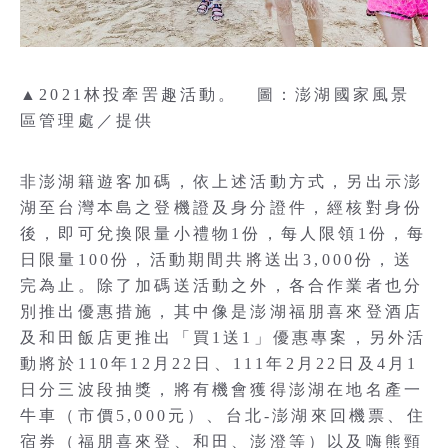
▲2021林投牽罟趣活動。 圖：澎湖國家風景
區管理處／提供
非澎湖籍遊客加碼，依上述活動方式，另出示澎
湖至台灣本島之登機證及身分證件，經核對身份
後，即可兌換限量小禮物1份，每人限領1份，每
日限量100份，活動期間共將送出3,000份，送
完為止。除了加碼送活動之外，各合作業者也分
別推出優惠措施，其中像是澎湖福朋喜來登酒店
及和田飯店更推出「買1送1」優惠專案，另外活
動將於110年12月22日、111年2月22日及4月1
日分三波段抽獎，將有機會獲得澎湖在地名產一
牛車（市價5,000元）、台北-澎湖來回機票、住
宿券（福朋喜來登、和田、澎澄等）以及嗨熊頸