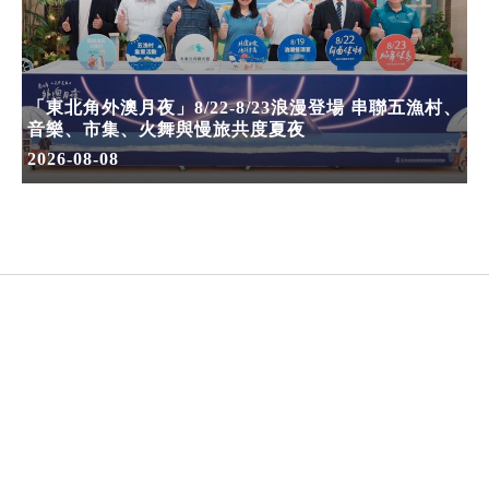
「東北角外澳月夜」8/22-8/23浪漫登場 串聯五漁村、
音樂、市集、火舞與慢旅共度夏夜
2026-08-08