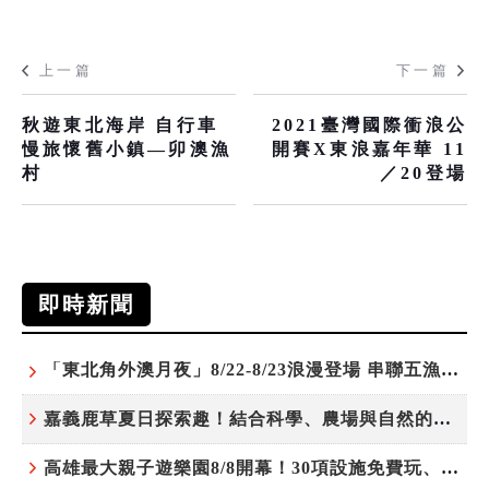
上一篇
下一篇
秋遊東北海岸 自行車
2021臺灣國際衝浪公
慢旅懷舊小鎮—卯澳漁
開賽X東浪嘉年華 11
村
／20登場
即時新聞
「東北角外澳月夜」8/22-8/23浪漫登場 串聯五漁村、音樂、市集、火舞與慢旅共度夏夜
嘉義鹿草夏日探索趣！結合科學、農場與自然的親子小旅行
高雄最大親子遊樂園8/8開幕！30項設施免費玩、YOYO家族嗨翻暑假