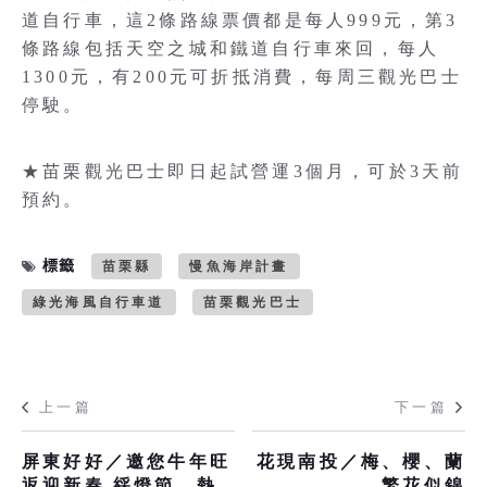
道自行車，這2條路線票價都是每人999元，第3
條路線包括天空之城和鐵道自行車來回，每人
1300元，有200元可折抵消費，每周三觀光巴士
停駛。
★苗栗觀光巴士即日起試營運3個月，可於3天前
預約。
標籤
苗栗縣
慢魚海岸計畫
綠光海風自行車道
苗栗觀光巴士
上一篇
下一篇
屏東好好／邀您牛年旺
花現南投／梅、櫻、蘭
返迎新春 綵燈節、熱
繁花似錦