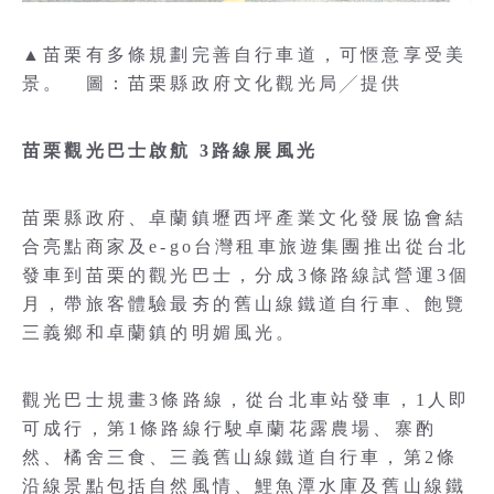
▲苗栗有多條規劃完善自行車道，可愜意享受美
景。 圖：苗栗縣政府文化觀光局╱提供
苗栗觀光巴士啟航 3路線展風光
苗栗縣政府、卓蘭鎮壢西坪產業文化發展協會結
合亮點商家及e-go台灣租車旅遊集團推出從台北
發車到苗栗的觀光巴士，分成3條路線試營運3個
月，帶旅客體驗最夯的舊山線鐵道自行車、飽覽
三義鄉和卓蘭鎮的明媚風光。
觀光巴士規畫3條路線，從台北車站發車，1人即
可成行，第1條路線行駛卓蘭花露農場、寨酌
然、橘舍三食、三義舊山線鐵道自行車，第2條
沿線景點包括自然風情、鯉魚潭水庫及舊山線鐵