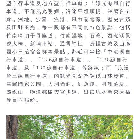
型自行車道及地方型自行車道；「綠光海風自行
車道」不僅風光明媚，沿途平坦順暢，乘著台61
線，濕地、沙灘、漁港、風力發電廠、歷史古蹟
及田野風光，每一段都有不同的特色景點，包括
竹南崎頂子母隧道、竹南濕地、石滬、西湖溪景
觀大橋、新埔車站、通霄神社、房裡古城及山腳
國小日治宿舍群等景點，鄰近可串接「中港溪自
行車道」、「126線自行車道」、「128線自行
車道」及「130線自行車道」等路線；而「浪漫
台三線自行車道」的觀光亮點為銅鏡山林步道、
雪霸國家公園、大湖酒莊、鯉魚潭、明湖蘇堤、
墨硯山、獅潭鄉協雲宮步道、出磺坑及新東大橋
等目不暇給。