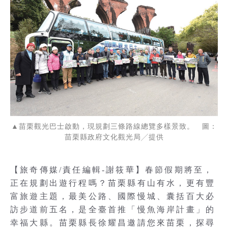
▲苗栗觀光巴士啟動，現規劃三條路線總覽多樣景致。 圖：
苗栗縣政府文化觀光局╱提供
【旅奇傳媒/責任編輯-謝筱華】春節假期將至，
正在規劃出遊行程嗎？苗栗縣有山有水，更有豐
富旅遊主題，最美公路、國際慢城、囊括百大必
訪步道前五名，是全臺首推「慢魚海岸計畫」的
幸福大縣。苗栗縣長徐耀昌邀請您來苗栗，探尋