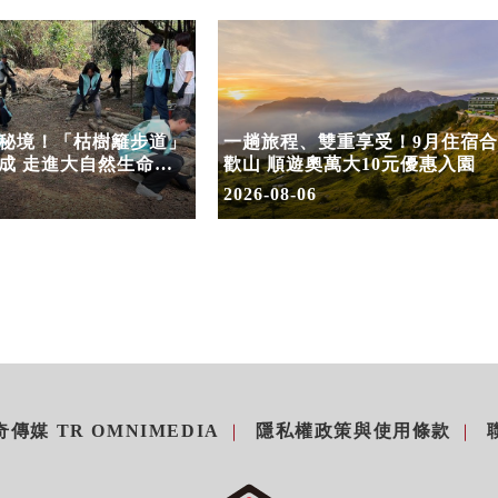
秘境！「枯樹籬步道」
一趟旅程、雙重享受！9月住宿合
成 走進大自然生命教
歡山 順遊奧萬大10元優惠入園
2026-08-06
傳媒 TR OMNIMEDIA
隱私權政策與使用條款