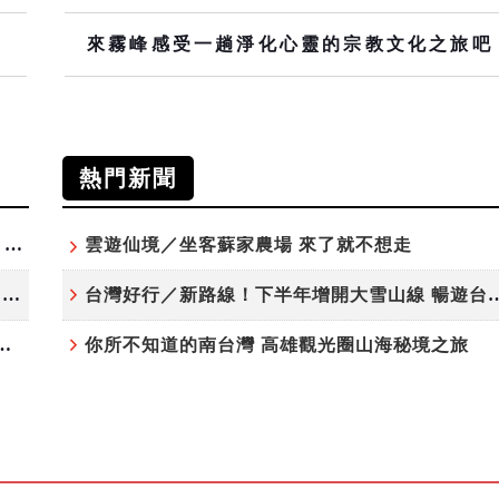
來霧峰感受一趟淨化心靈的宗教文化之旅吧
熱門新聞
高雄最大親子遊樂園8/8開幕！30項設施免費玩、YOYO家族嗨翻暑假
雲遊仙境／坐客蘇家農場 來了就不想走
虎頭埤森林秘境！「枯樹籬步道」生態復育有成 走進大自然生命教室
台灣好行／新路線！下半年增開大雪
月住宿合歡山 順遊奧萬大10元優惠入園
你所不知道的南台灣 高雄觀光圈山海秘境之旅