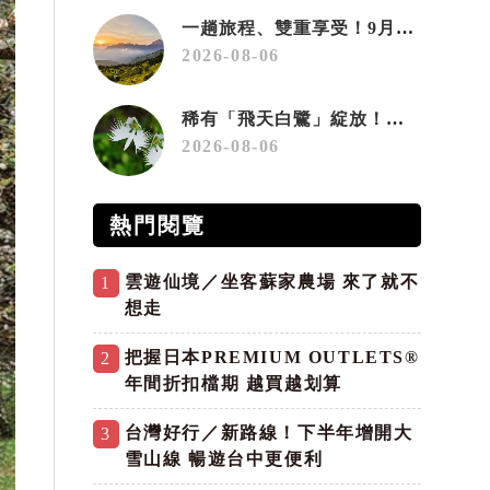
一趟旅程、雙重享受！9月住宿合歡山 順遊奧萬大10元優惠入園
2026-08-06
稀有「飛天白鷺」綻放！神戶六甲高山植物園「鷺草」珍貴現身
2026-08-06
熱門閱覽
雲遊仙境／坐客蘇家農場 來了就不
1
想走
把握日本PREMIUM OUTLETS®
2
年間折扣檔期 越買越划算
台灣好行／新路線！下半年增開大
3
雪山線 暢遊台中更便利