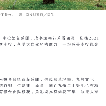
美不勝收。 圖：南投縣政府╱提供
，南投繁花盛開，凜冬讓梅花芳香四溢，迎接2021
進南投，享受大自然的療癒力，一起感受南投觀光
南投各鄉鎮百花盛開，信義鄉草坪頭、九族文化
信義鄉、仁愛鄉互新區、國姓九份二山等地也有梅
有鬱金香與櫻花，魚池鄉亦有蘭花市集，歡迎大家