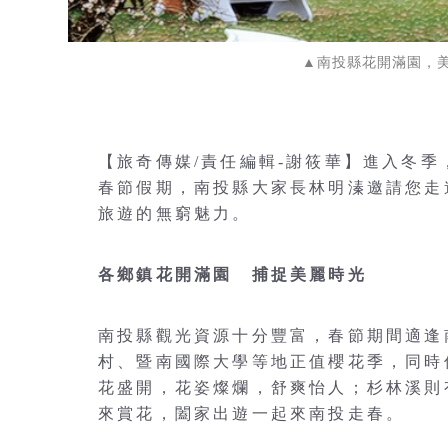
▲南投縣花開滿園，
【旅奇傳媒/責任編輯-謝筱華】進入冬季
春節假期，南投縣大家長林明溱邀請您走
旅遊的無窮魅力。
各鄉鎮花開滿園 捕捉美麗時光
南投縣觀光資源十分豐富，春節期間適逢
村、暨南國際大學等地正值櫻花季，同時
花盛開，花姿燦爛，舒爽怡人；杉林溪則
來賞花，闔家出遊一起來南投走春。