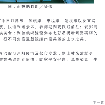
。 圖：南投縣政府╱提供
搭乘日月潭線、溪頭線、車埕線、清境線以及東埔
便、快速到達景區。春節期間更歡迎前往仁愛鄉清
族美食；到信義鄉雙龍瀑布七彩吊橋看氣勢磅礡的
，從不同角度重新認識南投美麗的山水之美。
春節假期遠離疫情及都市塵囂，到山林來放鬆身
旅業先進新春愉快，闔家平安健康、萬事如意，牛
下一篇