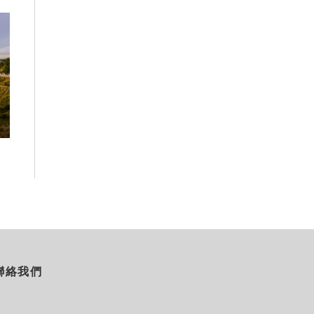
高雄最大親子遊樂園8/8開幕！30
虎頭埤森林秘境
項設施免費玩、YOYO家族嗨翻暑
生態復育有成 
假
室
2026-08-06
2026-08-06
聯絡我們