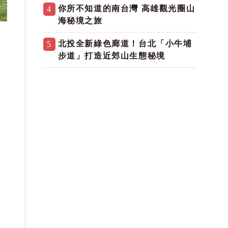
你所不知道的南台灣 高雄觀光圈山
4
海秘境之旅
北投全新綠色廊道！台北「小牛埔
5
步道」打造近郊山生態秘境