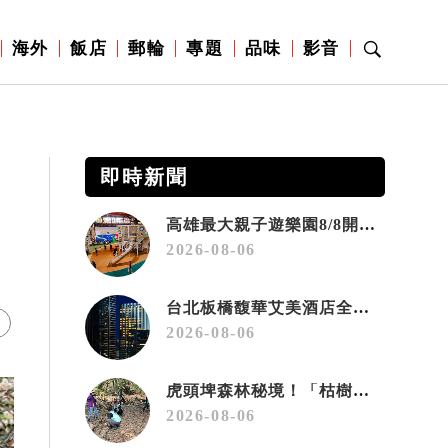
海外
飯店
郵輪
專題
品味
影音
即時新聞
高雄最大親子遊樂園8/8開幕！30項設施免費玩、YOYO家族嗨翻暑假
2026-08-06
台北板橋馥華艾美酒店全新開幕 感官藝術策展打造旅居新風格
2026-08-06
虎頭埤森林秘境！「枯樹籬步道」生態復育有成 走進大自然生命教室
2026-08-06