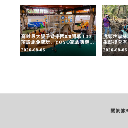
住宿合
高雄最大親子遊樂園8/8開幕！30
虎頭埤森林
園
項設施免費玩、YOYO家族嗨翻暑
生態復育有
假
室
2026-08-06
2026-08-06
關於旅奇