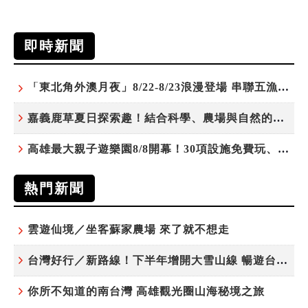
即時新聞
「東北角外澳月夜」8/22-8/23浪漫登場 串聯五漁村、音樂、市集、火舞與慢旅共度夏夜
嘉義鹿草夏日探索趣！結合科學、農場與自然的親子小旅行
高雄最大親子遊樂園8/8開幕！30項設施免費玩、YOYO家族嗨翻暑假
熱門新聞
雲遊仙境／坐客蘇家農場 來了就不想走
台灣好行／新路線！下半年增開大雪山線 暢遊台中更便利
你所不知道的南台灣 高雄觀光圈山海秘境之旅