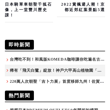
日本騎單車朝聖千狐石
2022賞楓避人潮！京
像，上一堂豐川歷史
都近郊紅葉景點5選
課！
即時新聞
台灣吃不到！和風版KOMEDA咖啡讓你吃遍名古屋在地美食
稀有「飛天白鷺」綻放！神戶六甲高山植物園「鷺草」珍貴現身
220萬人次朝聖「吉卜力展」首度移師九州！佐賀站早鳥平日套票8/10搶先開賣
熱門新聞