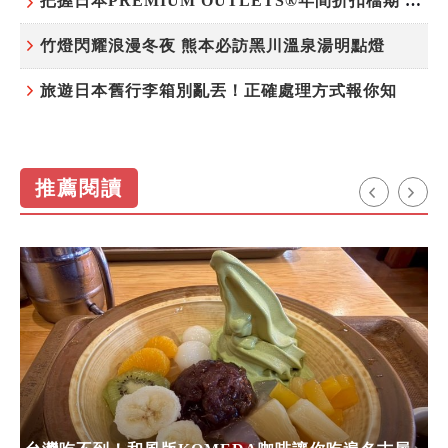
把握日本PREMIUM OUTLETS®年間折扣檔期 越買越划算
竹燈閃耀浪漫冬夜 熊本必訪黑川溫泉湯明點燈
旅遊日本舊行李箱別亂丟！正確處理方式報你知
推薦閱讀