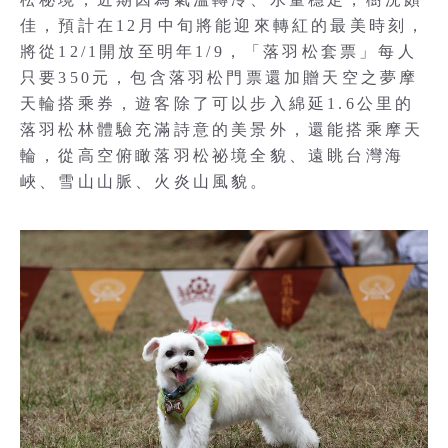
佳，預計在12月中旬將能迎來轉紅的最美時刻，
將從12/1開放至明年1/9，「落羽松套票」每人
只要350元，包含落羽松門票還加贈天空之夢摩
天輪搭乘券，遊客除了可以步入綿延1.6公里的
落羽松林體驗充滿詩意的美景外，還能搭乘摩天
輪，從高空俯瞰落羽松祕境全貌、遠眺台灣海
峽、雪山山脈、火炎山風貌。