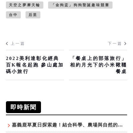
天空之夢摩天輪
「金狗盃」狗狗聖誕趣味競賽
台中
后里
上一篇
下一篇
2022美利達彰化經典
「餐桌上的部落旅行」
百K報名起跑 參山處加
相約月光下的小米鞦韆
碼小旅行
餐桌
即時新聞
嘉義鹿草夏日探索趣！結合科學、農場與自然的親子小旅行