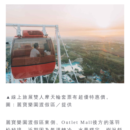
▲線上旅展雙人摩天輪套票有超優特惠價。
圖：麗寶樂園渡假區／提供
麗寶樂園渡假區東側、Outlet Mall後方的落羽
松秘境，近期因為氣溫轉冷、水量穩定，樹況頗