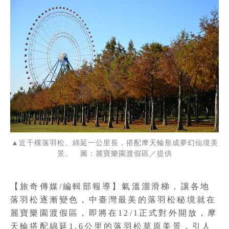
▲近千棵落羽松、綿延一公里長，搭配摩天輪形成夢幻仙境美
景。 圖：麗寶樂園渡假區／提供
【旅奇傳媒/編輯部報導】氣溫溜滑梯，讓各地
落羽松逐漸變色，中臺灣最美的落羽松秘境就在
麗寶樂園渡假區，即將在12/1正式對外開放，摩
天輪搭配綿延1.6公里的落羽松草原美景，引人