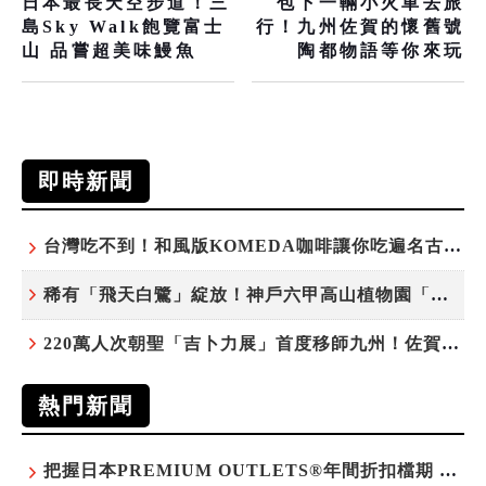
日本最長天空步道！三
包下一輛小火車去旅
島Sky Walk飽覽富士
行！九州佐賀的懷舊號
山 品嘗超美味鰻魚
陶都物語等你來玩
即時新聞
台灣吃不到！和風版KOMEDA咖啡讓你吃遍名古屋在地美食
稀有「飛天白鷺」綻放！神戶六甲高山植物園「鷺草」珍貴現身
220萬人次朝聖「吉卜力展」首度移師九州！佐賀站早鳥平日套票8/10搶先開賣
熱門新聞
把握日本PREMIUM OUTLETS®年間折扣檔期 越買越划算