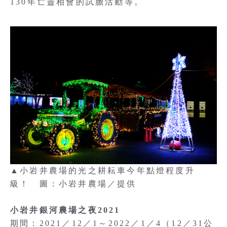
130年亡靈相會的試膽活動等。
▲小岩井農場的光之耕耘車今年點燈程度升
級！ 圖：小岩井農場／提供
小岩井銀河農場之夜2021
期間：2021／12／1～2022／1／4（12／31公