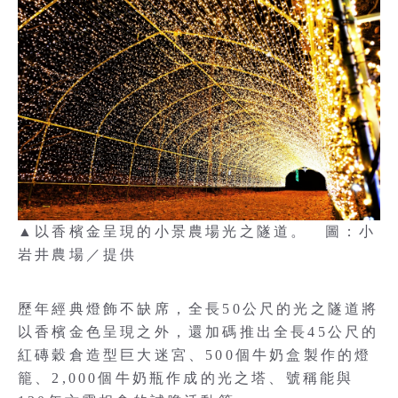
▲以香檳金呈現的小景農場光之隧道。 圖：小
岩井農場／提供
歷年經典燈飾不缺席，全長50公尺的光之隧道將
以香檳金色呈現之外，還加碼推出全長45公尺的
紅磚穀倉造型巨大迷宮、500個牛奶盒製作的燈
籠、2,000個牛奶瓶作成的光之塔、號稱能與