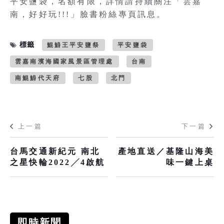
平安鹽袋，名額有限，詳情請持續關注「雲嘉
南，好好玩!!!」臉書粉絲專頁訊息。
標籤
鯤鯓王平安鹽祭
平安鹽袋
雲嘉南濱海國家風景區管理處
台南
南鯤鯓代天府
七股
北門
上一篇
下一篇
台馬交通新紀元 南北
產地直送／基隆山海美
之星快輪2022╱4啟航
味一鍵上桌
即時新聞