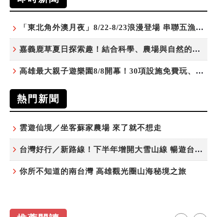
「東北角外澳月夜」8/22-8/23浪漫登場 串聯五漁村、音樂、市集、火舞與慢旅共度夏夜
嘉義鹿草夏日探索趣！結合科學、農場與自然的親子小旅行
高雄最大親子遊樂園8/8開幕！30項設施免費玩、YOYO家族嗨翻暑假
熱門新聞
雲遊仙境／坐客蘇家農場 來了就不想走
台灣好行／新路線！下半年增開大雪山線 暢遊台中更便利
你所不知道的南台灣 高雄觀光圈山海秘境之旅