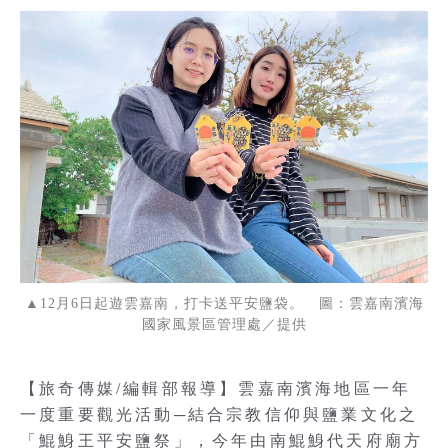
▲12月6日起遊雲嘉南，打卡送平安鹽袋。 圖：雲嘉南濱海
國家風景區管理處／提供
【旅奇傳媒/編輯部報導】雲嘉南濱海地區一年
一度重要觀光活動─結合宗教信仰與鹽業文化之
「鯤鯓王平安鹽祭」，今年由南鯤鯓代天府廟方