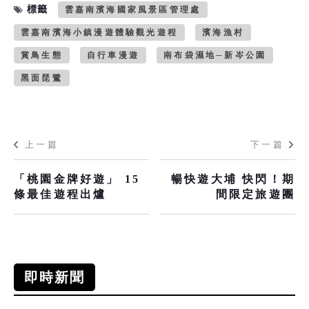
標籤
雲嘉南濱海國家風景區管理處
雲嘉南濱海小鎮漫遊體驗觀光遊程
濱海漁村
賞鳥生態
自行車漫遊
南布袋濕地─新岑公園
黑面琵鷺
上一篇
下一篇
「桃園金牌好遊」 15
暢快遊大埔 快閃！期
條最佳遊程出爐
間限定旅遊團
即時新聞