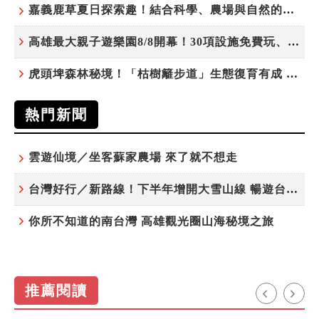
嘉義鹿草夏日探索趣！結合科學、農場與自然的親子小旅行
高雄最大親子遊樂園8/8開幕！30項設施免費玩、YOYO家族嗨翻暑假
虎頭埤森林秘境！「枯樹籬步道」生態復育有成 走進大自然生命教室
熱門新聞
雲遊仙境／坐客蘇家農場 來了就不想走
台灣好行／新路線！下半年增開大雪山線 暢遊台中更便利
你所不知道的南台灣 高雄觀光圈山海秘境之旅
推薦閱讀