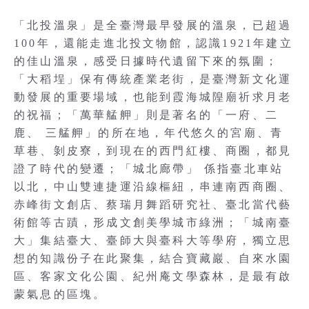
「北投溫泉」是全臺灣最早發展的溫泉，已超過
100年，還能走進北投文物館，認識1921年建立
的佳山溫泉，感受日據時代遺留下來的氛圍；
「大稻埕」保有傳統產業老街，是臺灣新文化運
動發展的重要場域，也能到霞海城隍廟祈求月老
的祝福；「萬華艋舺」則是著名的「一府、二
鹿、 三艋舺」的所在地，年代悠久的宮廟、青
草巷、剝皮寮，到現在的西門紅樓、商圈，都見
證了時代的變遷；「城北廊帶」 係指臺北車站
以北，中山雙連捷運沿線樞紐，串連南西商圈、
赤峰街文創店、蔡瑞月舞蹈研究社、臺北當代藝
術館等古蹟，形成文創美學城市綠洲；「城南臺
大」集結臺大、臺師大與臺科大等學府，獨立思
想的知識份子在此聚集，結合寶藏巖、自來水園
區、客家文化公園、紀州庵文學森林，是最有啟
蒙氣息的區塊。