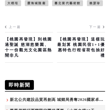
大稻埕
霞海城隍廟
臺北當代藝術館
賴瑟珍
上一篇
下一篇
【桃園再發現】到桃園
【桃園再發現】這樣玩
過聖誕 慈湖悠樂園、
最划算 桃園民宿1+1優
十一份觀光文化園區熱
惠特色行程省荷包抽好
鬧非凡
禮
即時新聞
新北公共建設品質再創高 城鄉局勇奪2026國家卓越建設獎6項殊榮