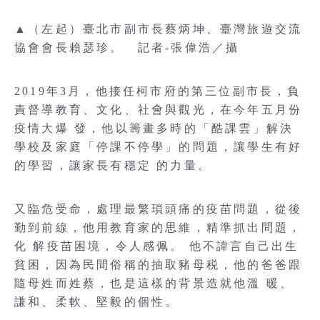
▲（左起）臺北市副市長蔡炳坤、臺灣旅遊交流
協會會長賴瑟珍。 記者-張偉浩／攝
2019年3月，他接任柯市府的第三位副市長，負
責督導教育、文化、社會與觀光，在今年五月份
疫情大爆 發，他以籌畫多時的「酷課雲」解決
學校及家庭「停課不停學」的問題，讓學生有好
的學習，讓家長有穩定 的力量。
又臨危受命，處理最繁瑣頭痛的疫苗問題，從後
勤到前線，他用教育家的思維，精準抓出問題，
化 解疫苗困境，令人感佩。 他不諱言自己出生
貧困，因為民間俗稱的抽取豬母税，他的爸爸跟
隨母姓而姓蔡，也是這樣的背景造就他溫 暖、
謙和、柔軟、堅毅的個性。