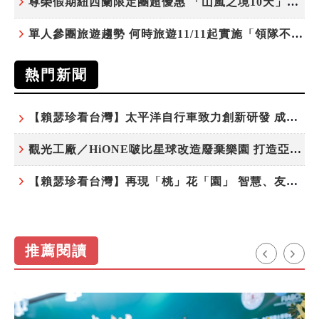
尊榮假期紐西蘭限定團超優惠 「山嵐之境10天」挑戰市場最高CP值
單人參團旅遊趨勢 何時旅遊11/11起實施「領隊不配房」 落單更免收單房差
熱門新聞
【賴瑟珍看台灣】太平洋自行車致力創新研發 成就台灣隱形冠軍
觀光工廠／HiONE啵比星球改造廢棄樂園 打造亞洲最大寵物天堂
【賴瑟珍看台灣】再現「桃」花「園」 智慧、友善、永續成為桃園遞給國際的名片
推薦閱讀