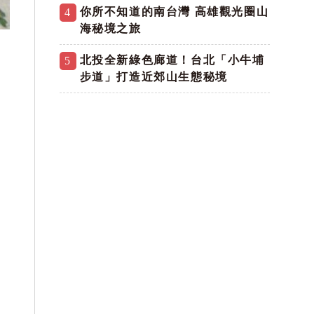
你所不知道的南台灣 高雄觀光圈山
4
海秘境之旅
北投全新綠色廊道！台北「小牛埔
5
步道」打造近郊山生態秘境