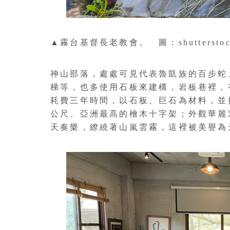
▲霧台基督長老教會。 圖：shuttersto
神山部落，處處可見代表魯凱族的百步蛇
梯等，也多使用石板來建構，岩板巷裡，
耗費三年時間，以石板、巨石為材料，並
公尺、亞洲最高的檜木十字架；外觀華麗宏
天奏樂，繚繞著山嵐雲霧，這裡被美譽為