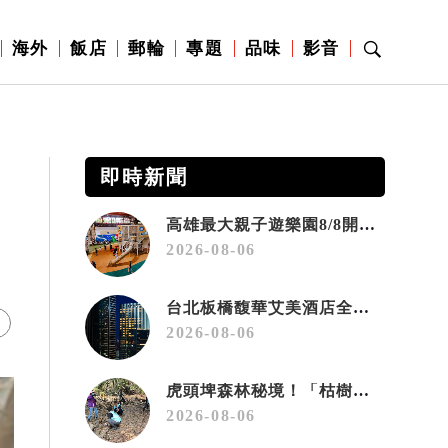
海外
飯店
郵輪
專題
品味
影音
即時新聞
高雄最大親子遊樂園8/8開幕！30項設施免費玩、YOYO家族嗨翻暑假
2026-08-06
台北板橋馥華艾美酒店全新開幕 感官藝術策展打造旅居新風格
2026-08-06
虎頭埤森林秘境！「枯樹籬步道」生態復育有成 走進大自然生命教室
2026-08-06