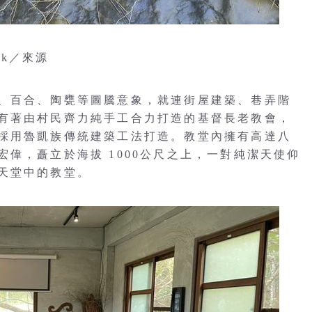
ck／來源
、百合、陶甕等圖騰意象，就連街屋建築、巷弄階
有著由村民齊力純手工合力打造的基督長老教會，
採用魯凱族傳統建築工法打造。教堂內擁有高達八
偉，矗立於海拔 1000公尺之上，一對純潔天使仰
天堂中的教堂。