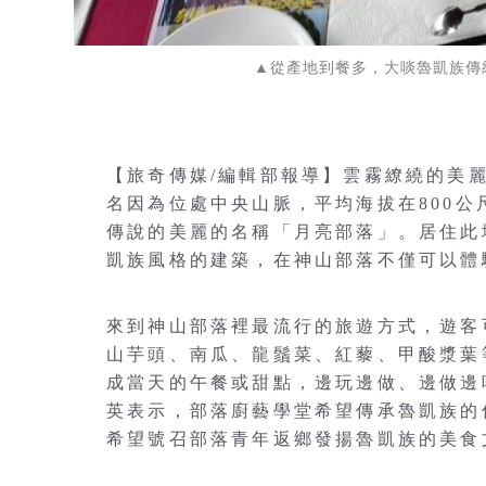
▲從產地到餐多，大啖魯凱族傳
【旅奇傳媒/編輯部報導】雲霧繚繞的美
名因為位處中央山脈，平均海拔在800
傳說的美麗的名稱「月亮部落」。居住此
凱族風格的建築，在神山部落不僅可以體
來到神山部落裡最流行的旅遊方式，遊客
山芋頭、南瓜、龍鬚菜、紅藜、甲酸漿葉
成當天的午餐或甜點，邊玩邊做、邊做邊
英表示，部落廚藝學堂希望傳承魯凱族的
希望號召部落青年返鄉發揚魯凱族的美食