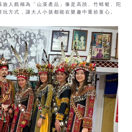
部落族人戲稱為「山溪產品」像是高蹺、竹蜻蜓、陀
的童玩方式，讓大人小孩都能在樂趣中重拾童心。