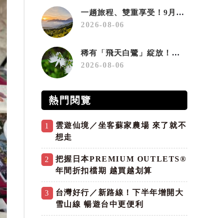
一趟旅程、雙重享受！9月住宿合歡山 順遊奧萬大10元優惠入園
2026-08-06
稀有「飛天白鷺」綻放！神戶六甲高山植物園「鷺草」珍貴現身
2026-08-06
熱門閱覽
雲遊仙境／坐客蘇家農場 來了就不
1
想走
把握日本PREMIUM OUTLETS®
2
年間折扣檔期 越買越划算
台灣好行／新路線！下半年增開大
3
雪山線 暢遊台中更便利