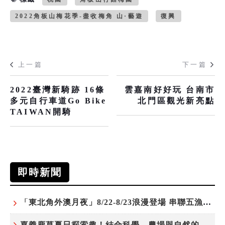
2022角板山梅花季-盡收梅角 山·藝遊
復興
上一篇
下一篇
2022臺灣新騎跡 16條
雲嘉南好好玩 台南市
多元自行車道Go Bike
北門區觀光新亮點
TAIWAN開騎
即時新聞
「東北角外澳月夜」8/22-8/23浪漫登場 串聯五漁村、音樂、市集、火舞與慢旅共度夏夜
嘉義鹿草夏日探索趣！結合科學、農場與自然的親子小旅行