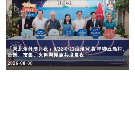
「東北角外澳月夜」8/22-8/23浪漫登場 串聯五漁村、
音樂、市集、火舞與慢旅共度夏夜
2026-08-08