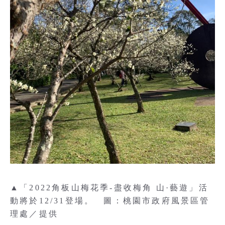
▲「2022角板山梅花季-盡收梅角 山·藝遊」活
動將於12/31登場。 圖：桃園市政府風景區管
理處／提供