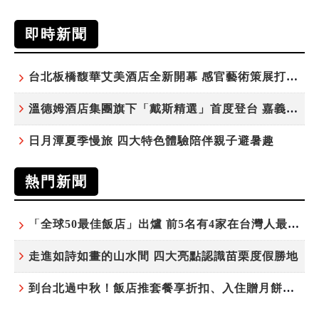
即時新聞
台北板橋馥華艾美酒店全新開幕 感官藝術策展打造旅居新風格
溫德姆酒店集團旗下「戴斯精選」首度登台 嘉義首店揭新幕
日月潭夏季慢旅 四大特色體驗陪伴親子避暑趣
熱門新聞
「全球50最佳飯店」出爐 前5名有4家在台灣人最常去的城市！
走進如詩如畫的山水間 四大亮點認識苗栗度假勝地
到台北過中秋！飯店推套餐享折扣、入住贈月餅禮盒