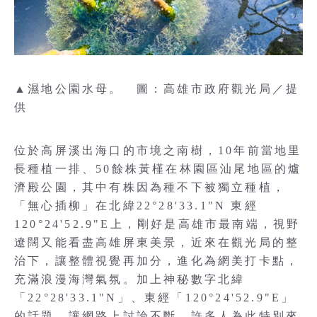
▲濕地公園水母。 圖：高雄市政府觀光局／提
供
位於高屏溪出海口的市境之南樹，10年前當地里
長種植一排、50餘株黃槿在林園區汕尾地區的爐
濟殿公園，其中有株因為種不下被獨立種植，
「無心插柳」在北緯22°28'33.1"N 東經
120°24'52.9"E上，剛好是高雄市最南端，視野
遼闊又能看盡高雄屏東美景，近來在觀光局的整
治下，讓整體視覺再加分，進化為網美打卡點，
充滿浪漫海灣氣氛。加上神秘數字北緯
「22°28'33.1"N」、東經「120°24'52.9"E」
的話題，讓網路上討論不斷，許多人為此特別來