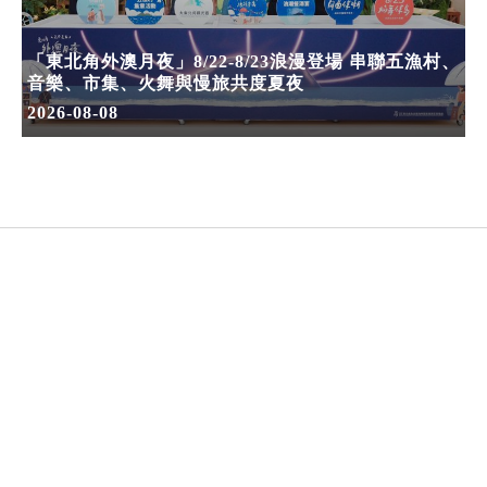
「東北角外澳月夜」8/22-8/23浪漫登場 串聯五漁村、
音樂、市集、火舞與慢旅共度夏夜
2026-08-08