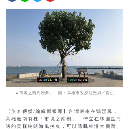
▲市境之南樹燈飾。 圖：高雄市政府觀光局／提供
【旅奇傳媒/編輯部報導】台灣最南在鵝鑾鼻，
高雄最南有棵「市境之南樹」！佇立在林園區海
邊的黃槿樹隨海風搖曳，可以遠眺東港大鵬灣、