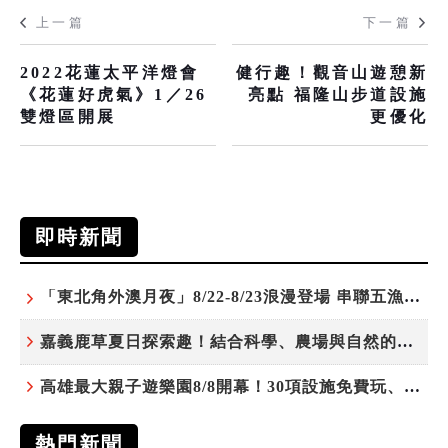
上一篇
下一篇
2022花蓮太平洋燈會
健行趣！觀音山遊憩新
《花蓮好虎氣》1／26
亮點 福隆山步道設施
雙燈區開展
更優化
即時新聞
「東北角外澳月夜」8/22-8/23浪漫登場 串聯五漁村、音樂、市集、火舞與慢旅共度夏夜
嘉義鹿草夏日探索趣！結合科學、農場與自然的親子小旅行
高雄最大親子遊樂園8/8開幕！30項設施免費玩、YOYO家族嗨翻暑假
熱門新聞