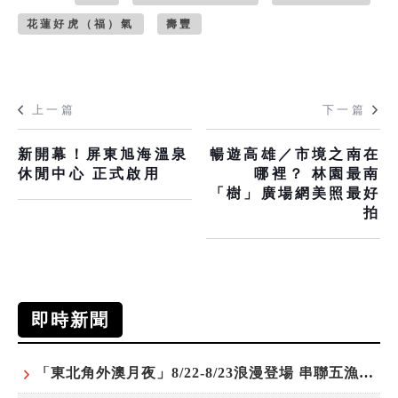
花蓮好虎（福）氣
壽豐
上一篇
下一篇
新開幕！屏東旭海溫泉
暢遊高雄／市境之南在
休閒中心 正式啟用
哪裡？ 林園最南
「樹」廣場網美照最好
拍
即時新聞
「東北角外澳月夜」8/22-8/23浪漫登場 串聯五漁村、音樂、市集、火舞與慢旅共度夏夜