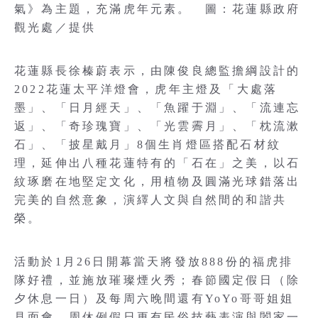
氣》為主題，充滿虎年元素。 圖：花蓮縣政府
觀光處／提供
花蓮縣長徐榛蔚表示，由陳俊良總監擔綱設計的
2022花蓮太平洋燈會，虎年主燈及「大處落
墨」、「日月經天」、「魚躍于淵」、「流連忘
返」、「奇珍瑰寶」、「光雲霽月」、「枕流漱
石」、「披星戴月」8個生肖燈區搭配石材紋
理，延伸出八種花蓮特有的「石在」之美，以石
紋琢磨在地堅定文化，用植物及圓滿光球錯落出
完美的自然意象，演繹人文與自然間的和諧共
榮。
活動於1月26日開幕當天將發放888份的福虎排
隊好禮，並施放璀璨煙火秀；春節國定假日（除
夕休息一日）及每周六晚間還有YoYo哥哥姐姐
見面會，周休例假日更有民俗技藝表演與闔家一