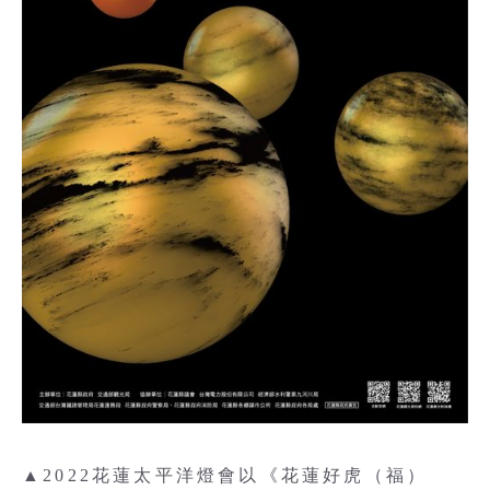
▲2022花蓮太平洋燈會以《花蓮好虎（福）