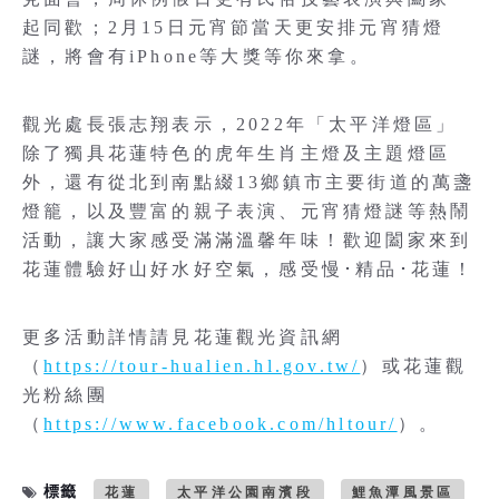
起同歡；2月15日元宵節當天更安排元宵猜燈
謎，將會有iPhone等大獎等你來拿。
觀光處長張志翔表示，2022年「太平洋燈區」
除了獨具花蓮特色的虎年生肖主燈及主題燈區
外，還有從北到南點綴13鄉鎮市主要街道的萬盞
燈籠，以及豐富的親子表演、元宵猜燈謎等熱鬧
活動，讓大家感受滿滿溫馨年味！歡迎闔家來到
花蓮體驗好山好水好空氣，感受慢･精品･花蓮！
更多活動詳情請見花蓮觀光資訊網
（
https://tour-hualien.hl.gov.tw/
）或花蓮觀
光粉絲團
（
https://www.facebook.com/hltour/
）。
標籤
花蓮
太平洋公園南濱段
鯉魚潭風景區