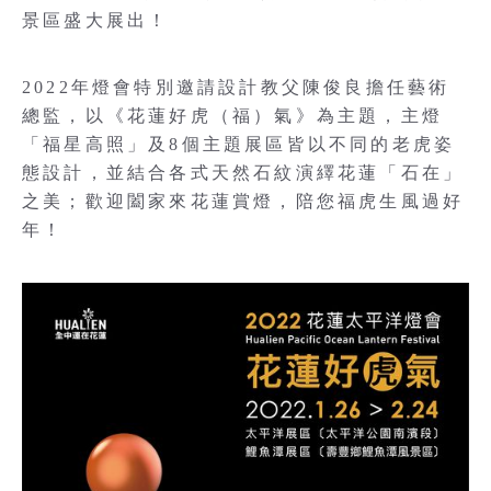
景區盛大展出！
2022年燈會特別邀請設計教父陳俊良擔任藝術
總監，以《花蓮好虎（福）氣》為主題，主燈
「福星高照」及8個主題展區皆以不同的老虎姿
態設計，並結合各式天然石紋演繹花蓮「石在」
之美；歡迎闔家來花蓮賞燈，陪您福虎生風過好
年！