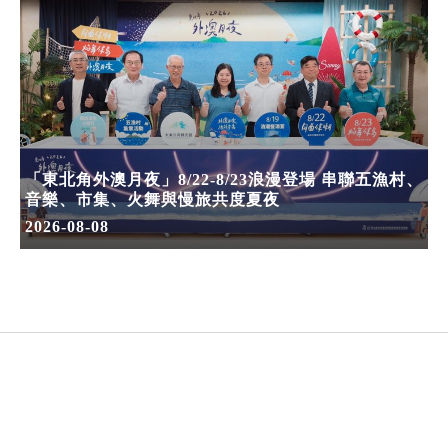
「東北角外澳月夜」8/22-8/23浪漫登場 串聯五漁村、
音樂、市集、火舞與慢旅共度夏夜
2026-08-08