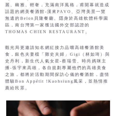
麗、幽雅、輕奢，充滿南洋風格，甫開幕就造成
話題的網美餐酒館-漢來PAVO、亞灣美景一覽
無遺的Belon貝隆餐廳、隱身於高雄軟體科學園
區，南台灣第一家獲法國外交部認證的
THOMAS CHIEN RESTAURANT。
觀光局更邀請知名網紅接力品嚐高雄餐酒館美
食，銀色夫妻檔「雞史夫婦」Gigi（林如琦）與
史丹利，新生代人氣女星-蔡瑞雪、時尚媽咪主
播-張宇來高雄，各自規劃專屬他們的高雄美食
之旅，都將於活動期間探訪心儀的餐酒館，盡情
體驗Bon Appétit !Kaohsiung風采，並熱情推
薦給民眾。