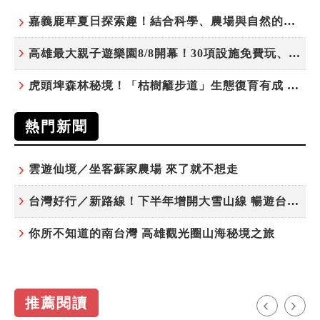
嘉義鹿草夏日探索趣！結合科學、農場與自然的親子小旅行
高雄最大親子遊樂園8/8開幕！30項設施免費玩、YOYO家族嗨翻暑假
虎頭埤森林秘境！「枯樹籬步道」生態復育有成 走進大自然生命教室
熱門新聞
雲遊仙境／坐客蘇家農場 來了就不想走
台灣好行／新路線！下半年增開大雪山線 暢遊台中更便利
你所不知道的南台灣 高雄觀光圈山海秘境之旅
推薦閱讀