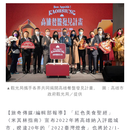
▲觀光局攜手各界共同揭開高雄餐盤發見計畫。 圖：高雄市
政府觀光局／提供
【旅奇傳媒/編輯部報導】「紅色美食聖經」
《米其林指南》宣布2022年將高雄納入評鑑城
市，睽違20年的「2022臺灣燈會」也將於2/1-