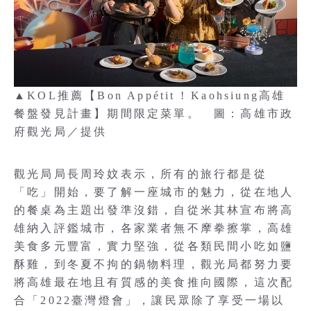
▲KOL推薦【Bon Appétit ! Kaohsiung高雄
餐盤發見計畫】期間限定菜單。 圖：高雄市政
府觀光局／提供
觀光局局長周玲妏表示，所有的旅行都是從
「吃」開始，要了解一座城市的魅力，從在地人
的餐桌為主題出發準沒錯，自從米其林宣布將高
雄納入評鑑城市，各家業者無不摩拳擦掌，高雄
美食多元豐富，實力堅強，從各類民間小吃如鹽
酥雞，到冬夏不拘的鍋物料理，觀光局都努力要
將高雄最在地且有質感的美食推向國際，這次配
合「2022臺灣燈會」，讓民眾除了享受一場以