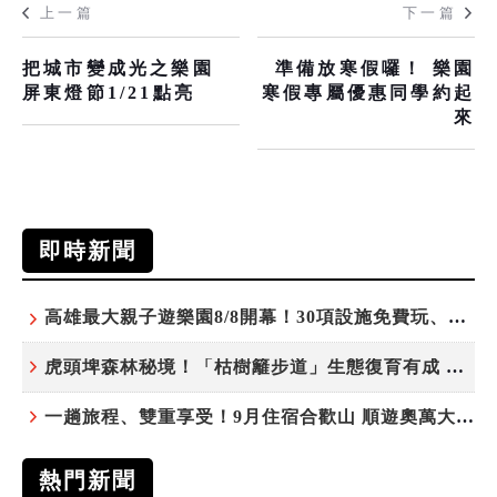
上一篇
下一篇
把城市變成光之樂園
準備放寒假囉！ 樂園
屏東燈節1/21點亮
寒假專屬優惠同學約起
來
即時新聞
高雄最大親子遊樂園8/8開幕！30項設施免費玩、YOYO家族嗨翻暑假
虎頭埤森林秘境！「枯樹籬步道」生態復育有成 走進大自然生命教室
一趟旅程、雙重享受！9月住宿合歡山 順遊奧萬大10元優惠入園
熱門新聞