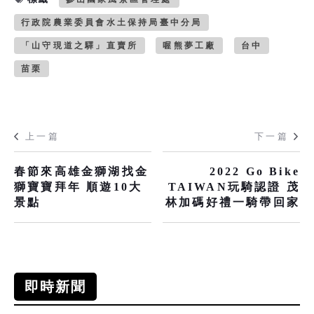
行政院農業委員會水土保持局臺中分局
「山守現道之驛」直賣所
喔熊夢工廠
台中
苗栗
上一篇
下一篇
春節來高雄金獅湖找金
2022 Go Bike
獅寶寶拜年 順遊10大
TAIWAN玩騎認證 茂
景點
林加碼好禮一騎帶回家
即時新聞