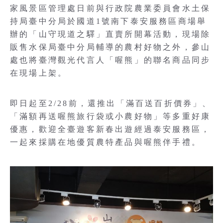
家風景區管理處日前與行政院農業委員會水土保
持局臺中分局於國道1號南下泰安服務區商場舉
辦的「山守現道之驛」直賣所開幕活動，現場除
販售水保局臺中分局輔導的農村好物之外，參山
處也將臺灣觀光代言人「喔熊」的聯名商品同步
在現場上架。
即日起至2/28前，還推出「滿百送百折價券」、
「滿額再送喔熊旅行袋或小農好物」等多重好康
優惠，歡迎全臺遊客新春出遊經過泰安服務區，
一起來採購在地優質農特產品與喔熊伴手禮。