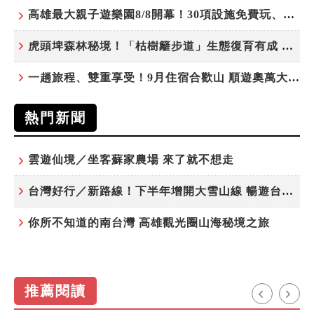
高雄最大親子遊樂園8/8開幕！30項設施免費玩、YOYO家族嗨翻暑假
虎頭埤森林秘境！「枯樹籬步道」生態復育有成 走進大自然生命教室
一趟旅程、雙重享受！9月住宿合歡山 順遊奧萬大10元優惠入園
熱門新聞
雲遊仙境／坐客蘇家農場 來了就不想走
台灣好行／新路線！下半年增開大雪山線 暢遊台中更便利
你所不知道的南台灣 高雄觀光圈山海秘境之旅
推薦閱讀