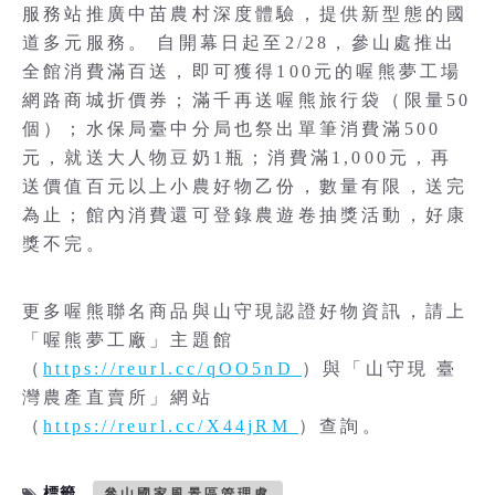
服務站推廣中苗農村深度體驗，提供新型態的國
道多元服務。 自開幕日起至2/28，參山處推出
全館消費滿百送，即可獲得100元的喔熊夢工場
網路商城折價券；滿千再送喔熊旅行袋（限量50
個）；水保局臺中分局也祭出單筆消費滿500
元，就送大人物豆奶1瓶；消費滿1,000元，再
送價值百元以上小農好物乙份，數量有限，送完
為止；館內消費還可登錄農遊卷抽獎活動，好康
獎不完。
更多喔熊聯名商品與山守現認證好物資訊，請上
「喔熊夢工廠」主題館
（
https://reurl.cc/qOO5nD
）與「山守現 臺
灣農產直賣所」網站
（
https://reurl.cc/X44jRM
）查詢。
標籤
參山國家風景區管理處