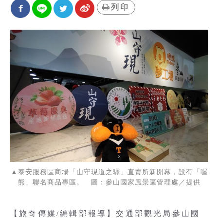
列印
▲泰安服務區商場「山守現道之驛」直賣所新開幕，設有「喔
熊」聯名商品專區。 圖：參山國家風景區管理處／提供
【旅奇傳媒/編輯部報導】交通部觀光局參山國