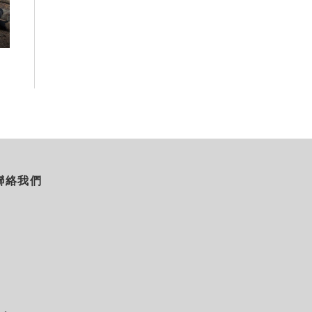
農場與自然的親子小旅行
項設施免費玩、
假
2026-08-07
2026-08-06
聯絡我們