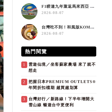
F1睽違九年重返馬來西亞 三大國際賽事打造10月運動旅遊熱潮 賽車、自行車、路跑同週登場
2026-08-07
台灣吃不到！和風版KOMEDA咖啡讓你吃遍名古屋在地美食
2026-08-07
熱門閱覽
雲遊仙境／坐客蘇家農場 來了就不
1
想走
把握日本PREMIUM OUTLETS®
2
年間折扣檔期 越買越划算
台灣好行／新路線！下半年增開大
3
雪山線 暢遊台中更便利