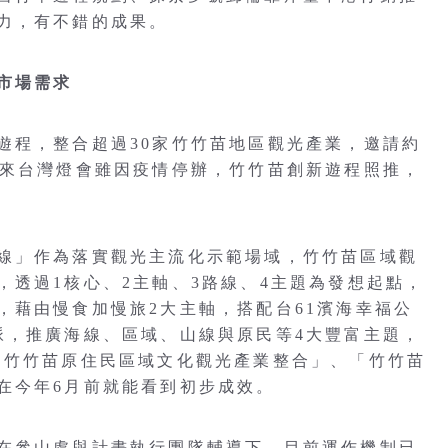
力，有不錯的成果。
市場需求
遊程，整合超過30家竹竹苗地區觀光產業，邀請約
後來台灣燈會雖因疫情停辦，竹竹苗創新遊程照推，
線」作為落實觀光主流化示範場域，竹竹苗區域觀
，透過1核心、2主軸、3路線、4主題為發想起點，
，藉由慢食加慢旅2大主軸，搭配台61濱海幸福公
脈，推廣海線、區域、山線與原民等4大豐富主題，
「竹竹苗原住民區域文化觀光產業整合」、「竹竹苗
在今年6月前就能看到初步成效。
在參山處與計畫執行團隊輔導下，目前運作機制已