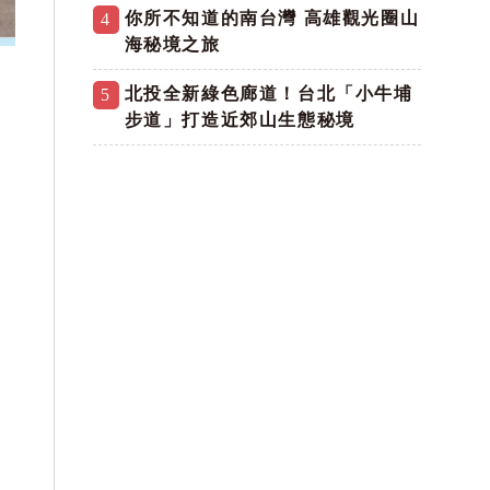
你所不知道的南台灣 高雄觀光圈山
4
海秘境之旅
北投全新綠色廊道！台北「小牛埔
5
步道」打造近郊山生態秘境