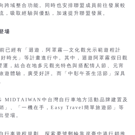
向跨域整合功能。同時也安排聯盟成員前往發展較
流，吸取經驗與優點，加速提升聯盟發展。
登場
目前已經有「迴遊．阿罩霧—文化觀光示範遊程計
味好時光」等計畫進行中。其中，迴遊阿罩霧假日觀
式營運，結合在地多元觀光特色與搭配情人節、元宵
旅遊體驗，廣受好評。而「中彰午茶生活節」深具
。
NG MIDTAIWAN中台灣自行車地方活動品牌建置及
、「一機在手，Easy Travel簡單旅遊節」等
出登場。
自行車遊程規劃、探索夢號郵輪靠岸臺中港行銷推