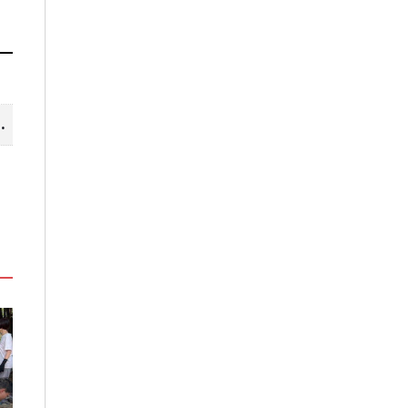
山線 暢遊台中更便利
」
嘉義鹿草夏日探索趣！結合科學、
高雄最大親子遊樂