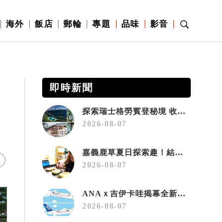
海外
飯店
郵輪
專題
品味
影音
即時新聞
探索瑞士格勞賓登秘境 收藏六種阿爾卑斯夏日療癒之旅
2026-08-07
嘉義鹿草夏日探索趣！結合科學、農場與自然的親子小旅行
2026-08-07
ANAｘ吉伊卡哇揭幕全新彩繪機「Chiikawa JET」
2026-08-07