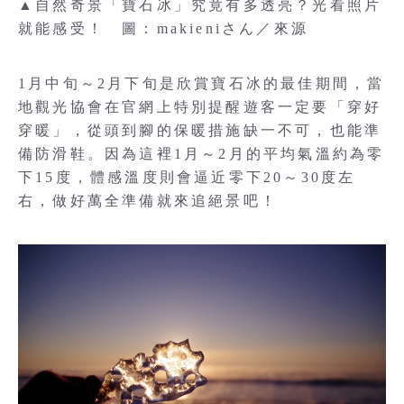
▲自然奇景「寶石冰」究竟有多透亮？光看照片
就能感受！ 圖：makieniさん／來源
1月中旬～2月下旬是欣賞寶石冰的最佳期間，當
地觀光協會在官網上特別提醒遊客一定要「穿好
穿暖」，從頭到腳的保暖措施缺一不可，也能準
備防滑鞋。因為這裡1月～2月的平均氣溫約為零
下15度，體感溫度則會逼近零下20～30度左
右，做好萬全準備就來追絕景吧！