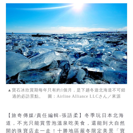
▲寶石冰欣賞期每年只有約1個月，是下趟冬遊北海道不可錯
過的必訪景點。 圖：Airline Alliance LLCさん／來源
【旅奇傳媒/責任編輯-張語柔】冬季玩日本北海
道，不光只能賞雪泡溫泉吃美食，還能到大自然
開的珠寶店走一走！十勝地區嚴冬限定美景「寶