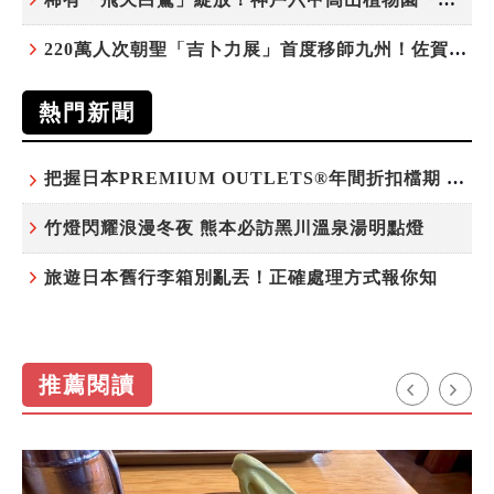
220萬人次朝聖「吉卜力展」首度移師九州！佐賀站早鳥平日套票8/10搶先開賣
熱門新聞
把握日本PREMIUM OUTLETS®年間折扣檔期 越買越划算
竹燈閃耀浪漫冬夜 熊本必訪黑川溫泉湯明點燈
旅遊日本舊行李箱別亂丟！正確處理方式報你知
推薦閱讀