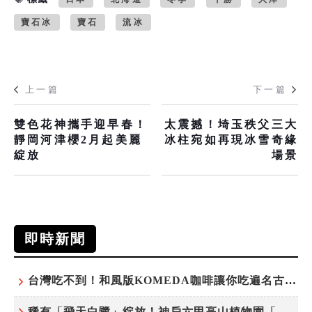
寶石冰
寶石
流冰
上一篇
下一篇
雙色花神攜手迎早春！
太震撼！埼玉秩父三大
靜岡河津櫻2月起美麗
冰柱宛如再現冰雪奇緣
綻放
場景
即時新聞
台灣吃不到！和風版KOMEDA咖啡讓你吃遍名古屋在地美食
稀有「飛天白鷺」綻放！神戶六甲高山植物園「鷺草」珍貴現身