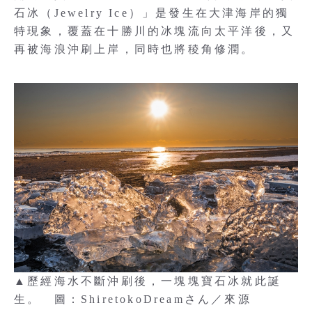
石冰（Jewelry Ice）」是發生在大津海岸的獨
特現象，覆蓋在十勝川的冰塊流向太平洋後，又
再被海浪沖刷上岸，同時也將稜角修潤。
▲歷經海水不斷沖刷後，一塊塊寶石冰就此誕
生。 圖：ShiretokoDreamさん／來源