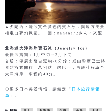
▲夕陽西下能欣賞金黃色的寶石冰，與遠方美景
相襯出夢幻氛圍。 圖：nanana72さん／來源
北海道大津海岸寶石冰（Jewelry Ice）
最佳欣賞期：1月中旬～2月下旬
交通：帶廣出發自駕約70分鐘；或由帶廣巴士轉
運站搭乘開往「幕別站」的巴士，再轉計程車至
大津海岸，車程約40分。
◎更多日本美景情報，請鎖定「
日本旅行情報
局
」。
標籤
日本
北海道
冬季
十勝
大津