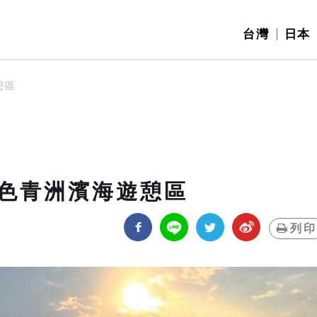
台灣
日本
憩區
色青洲濱海遊憩區
列印