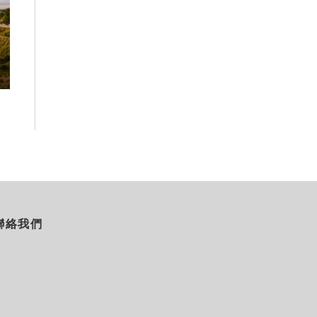
高雄最大親子遊樂園8/8開幕！30
虎頭埤森林秘境
項設施免費玩、YOYO家族嗨翻暑
生態復育有成 
假
室
2026-08-06
2026-08-06
聯絡我們