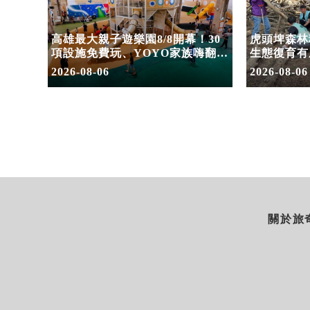
住宿合
高雄最大親子遊樂園8/8開幕！30
虎頭埤森林
園
項設施免費玩、YOYO家族嗨翻暑
生態復育有
假
室
2026-08-06
2026-08-06
關於旅奇