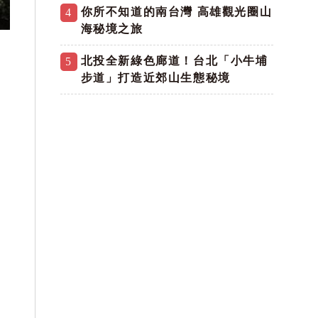
你所不知道的南台灣 高雄觀光圈山
4
海秘境之旅
北投全新綠色廊道！台北「小牛埔
5
步道」打造近郊山生態秘境