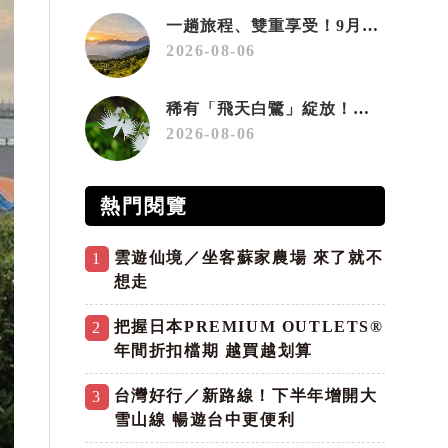
一趟旅程、雙重享受！9月住宿合歡山 順遊奧萬大10元優惠入園
2026-08-06
稀有「飛天白鷺」綻放！神戶六甲高山植物園「鷺草」珍貴現身
2026-08-06
熱門閱覽
雲遊仙境／坐客蘇家農場 來了就不
1
想走
把握日本PREMIUM OUTLETS®
2
年間折扣檔期 越買越划算
台灣好行／新路線！下半年增開大
3
雪山線 暢遊台中更便利