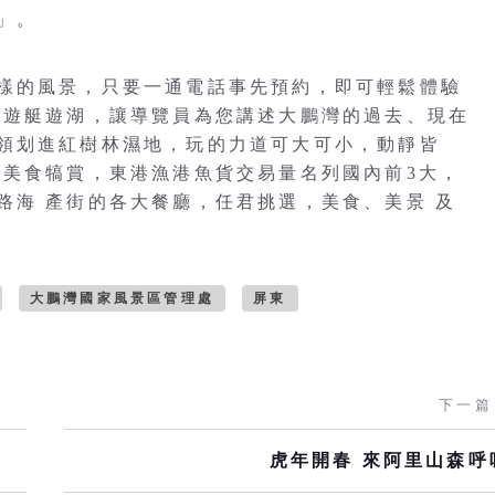
」。
樣的風景，只要一通電話事先預約，即可輕鬆體驗
乘遊艇遊湖，讓導覽員為您講述大鵬灣的過去、現在
領划進紅樹林濕地，玩的力道可大可小，動靜皆
少美食犒賞，東港漁港魚貨交易量名列國內前3大，
路海 產街的各大餐廳，任君挑選，美食、美景 及
大鵬灣國家風景區管理處
屏東
下一篇
虎年開春 來阿里山森呼