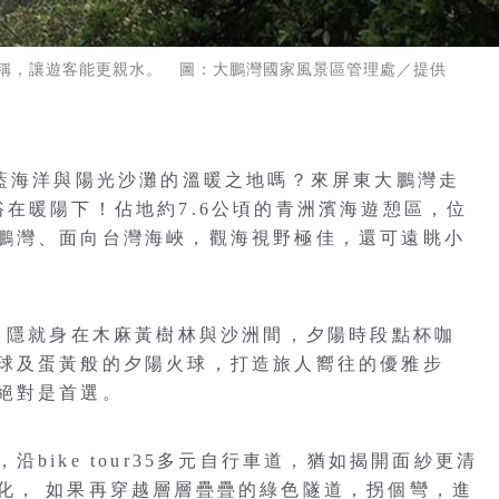
稱，讓遊客能更親水。 圖：大鵬灣國家風景區管理處／提供
藍海洋與陽光沙灘的溫暖之地嗎？來屏東大鵬灣走
在暖陽下！佔地約7.6公頃的青洲濱海遊憩區，位
鵬灣、面向台灣海峽，觀海視野極佳，還可遠眺小
r」隱就身在木麻黃樹林與沙洲間，夕陽時段點杯咖
球及蛋黃般的夕陽火球，打造旅人嚮往的優雅步
絕對是首選。
bike tour35多元自行車道，猶如揭開面紗更清
化， 如果再穿越層層疊疊的綠色隧道，拐個彎，進