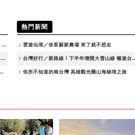
熱門新聞
高雄最大親子遊樂園8/8開幕！30項設施免費玩、YOYO家族嗨翻暑假
雲遊仙境／坐客蘇家農場 來了就不想走
虎頭埤森林秘境！「枯樹籬步道」生態復育有成 走進大自然生命教室
台灣好行／新路線！下半年增開大雪
月住宿合歡山 順遊奧萬大10元優惠入園
你所不知道的南台灣 高雄觀光圈山海秘境之旅