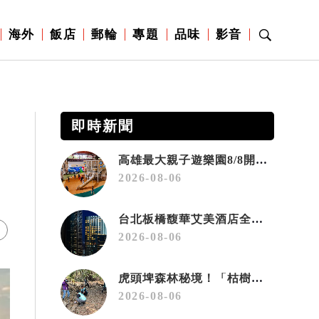
海外
飯店
郵輪
專題
品味
影音
即時新聞
高雄最大親子遊樂園8/8開幕！30項設施免費玩、YOYO家族嗨翻暑假
2026-08-06
台北板橋馥華艾美酒店全新開幕 感官藝術策展打造旅居新風格
2026-08-06
虎頭埤森林秘境！「枯樹籬步道」生態復育有成 走進大自然生命教室
2026-08-06