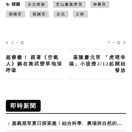
標籤
台北燈節
芝山巖惠濟宮
神農宮
福德宮
慈諴宮
台北
士林
上一篇
下一篇
超療癒！ 跟著《空氣
基隆慶元宵 「虎哩幸
人》躺在衛武營草地深
福」小提燈2/12起開始
呼吸
發放
即時新聞
嘉義鹿草夏日探索趣！結合科學、農場與自然的親子小旅行