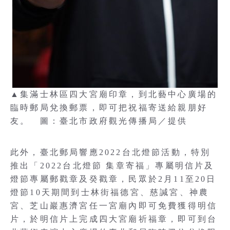
▲集滿士林區四大宮廟印章，到北藝中心廣場的
臨時郵局兌換郵票，即可把祝福寄送給親朋好
友。 圖：臺北市政府觀光傳播局／提供
此外，臺北郵局響應2022台北燈節活動，特別
推出「2022台北燈節 集章寄福」專屬明信片及
燈節專屬郵戳章及癸戳章，民眾於2月11至20日
燈節10天期間到士林街福德宮、慈諴宮、神農
宮、芝山巖惠濟宮任一宮廟內即可免費獲得明信
片，於明信片上完成四大宮廟祈福章，即可到台