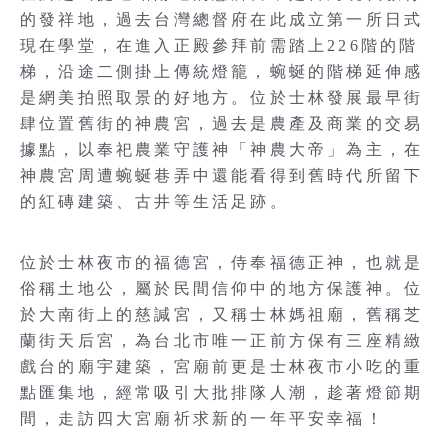
的發祥地，過去台灣總督府在此成立第一所日式
現在學堂，在進入正殿參拜前需踏上226階的階
梯，沿途二側掛上傳統燈籠，蜿蜒的階梯延伸感
是網美拍照取景的好地方。位於士林發展最早街
肆位置舊街的神農宮，過去是農產及商業的交易
據點，以奉祀農業守護神「神農大帝」為主，在
神農宮周遭蜿蜒巷弄中還能看得到舊時代所留下
的紅磚建築、古井等生活足跡。
位於士林夜市的福德宮，侍奉福德正神，也就是
俗稱土地公，屬於民間信仰中的地方保護神。位
於大南街上的慈諴宮，又稱士林媽祖廟，舊稱芝
蘭街天后宮，為台北市唯一正前方保有三座精緻
戲台的廟宇建築，宮廟前更是士林夜市小吃的重
點匯集地，經常吸引大批排隊人潮，趁著燈節期
間，走訪四大宮廟祈求新的一年平安幸福！