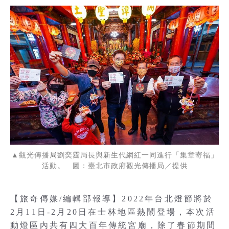
▲觀光傳播局劉奕霆局長與新生代網紅一同進行「集章寄福」
活動。 圖：臺北市政府觀光傳播局／提供
【旅奇傳媒/編輯部報導】2022年台北燈節將於
2月11日-2月20日在士林地區熱鬧登場，本次活
動燈區內共有四大百年傳統宮廟，除了春節期間