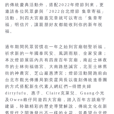
的傳統慶典活動外，搭配2022年燈節到來，更
邀請各位民眾參與「2022台北燈節 集章寄福」
活動，到四大宮廟蓋完章就可以寄出「集章寄
福」明信片，讓親朋好友都能收到你的新年祝
福。
過年期間民眾習慣在一年之始到宮廟朝聖祈福，
祈求新的一年國泰民安、風調雨順、全家安康；
本次燈節展區內共有四座百年宮廟，南起士林夜
市的士林街福德宮、大南路慈諴宮，北至士林舊
街的神農宮、芝山巖惠濟宮；燈節活動開跑前由
台北市觀光傳播局劉奕霆局長以復刻傳統進香團
的方式搭配新生代素人網紅們─得體夫婦
dirtyfufu、惠子、Claire克萊兒、Guang小光
及Owen賴仔同遊四大宮廟，踏入百年古蹟廟宇
建築，聆聽精彩的歷史導覽解說，傳統文化在新
舊世代之間激發出不一樣的火花，並希望台北燈