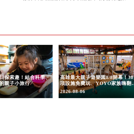
日探索趣！結合科學、
高雄最大親子遊樂園8/8開幕！30
的親子小旅行
項設施免費玩、YOYO家族嗨翻
假
2026-08-06