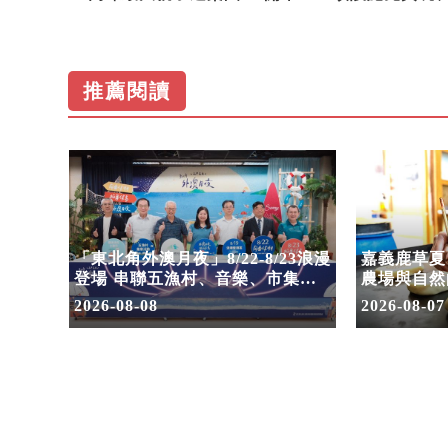
推薦閱讀
！30
「東北角外澳月夜」8/22-8/23浪漫
嘉義鹿草夏
嗨翻暑
登場 串聯五漁村、音樂、市集、
農場與自然
火舞與慢旅共度夏夜
2026-08-08
2026-08-07