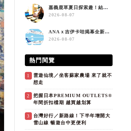
嘉義鹿草夏日探索趣！結合科學、農場與自然的親子小旅行
2026-08-07
ANAｘ吉伊卡哇揭幕全新彩繪機「Chiikawa JET」
2026-08-07
熱門閱覽
雲遊仙境／坐客蘇家農場 來了就不
1
想走
把握日本PREMIUM OUTLETS®
2
年間折扣檔期 越買越划算
台灣好行／新路線！下半年增開大
3
雪山線 暢遊台中更便利