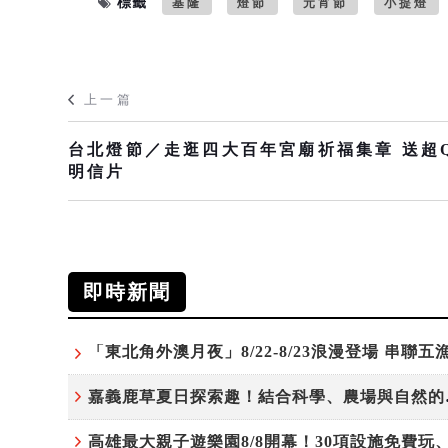
標籤
基隆
燈節
元宵節
小提燈
上一篇
台北燈節／走逛四大百年宮廟祈福集章 送超
明信片
即時新聞
嘉義鹿草