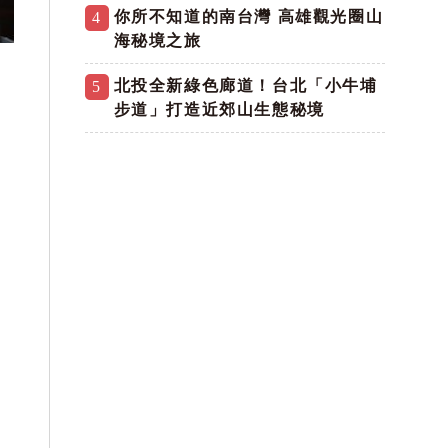
你所不知道的南台灣 高雄觀光圈山
4
海秘境之旅
北投全新綠色廊道！台北「小牛埔
5
步道」打造近郊山生態秘境