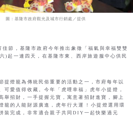
。 圖：基隆市政府觀光及城市行銷處／提供
元宵佳節，基隆市政府今年推出象徵「福氣與幸福雙雙
(六)起一連四天，在基隆市東、西岸旅遊服中心供民
節提燈籠為傳統民俗重要的活動之一，市府每年以
、可愛值得收藏。今年「虎哩幸福」虎年小提燈，
高舉招財，一手提握元寶，寓意著招財進寶，腳上
籠的人能財源廣進，虎年行大運 ! 小提燈選用環
拼裝完成，非常適合親子共同DIY一起快樂過元