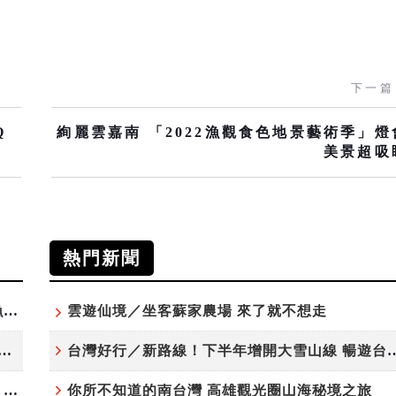
下一篇
Q
絢麗雲嘉南 「2022漁觀食色地景藝術季」燈
美景超吸
熱門新聞
「東北角外澳月夜」8/22-8/23浪漫登場 串聯五漁村、音樂、市集、火舞與慢旅共度夏夜
雲遊仙境／坐客蘇家農場 來了就不想走
夏日探索趣！結合科學、農場與自然的親子小旅行
台灣好行／新路線！下半年增開大雪
高雄最大親子遊樂園8/8開幕！30項設施免費玩、YOYO家族嗨翻暑假
你所不知道的南台灣 高雄觀光圈山海秘境之旅