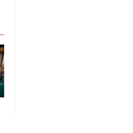
「東北角外澳月夜」8/22-8/23浪漫
嘉義鹿草夏日探
暑
登場 串聯五漁村、音樂、市集、
農場與自然的親
火舞與慢旅共度夏夜
2026-08-08
2026-08-07