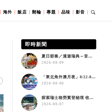
海外
飯店
郵輪
專題
品味
影音
即時新聞
夏日節奏／漫遊瑞典～音樂、療癒桑拿、美味歡樂螯蝦節
2026-08-09
「東北角外澳月夜」8/22-8/23浪漫登場 串聯五漁村、音樂、市集、火舞與慢旅共度夏夜
2026-08-08
探索瑞士格勞賓登秘境 收藏六種阿爾卑斯夏日療癒之旅
2026-08-07