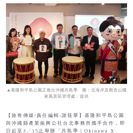
▲基隆和平島公園正推出沖繩共島季 圖：北海岸及觀音山國
家風景區管理處╱提供
【旅奇傳媒/責任編輯-謝筱華】基隆和平島公園
與沖繩縣產業振興公社台北事務所攜手合作，即
日起至3╱15止舉辦「共島季｜Okinawa X