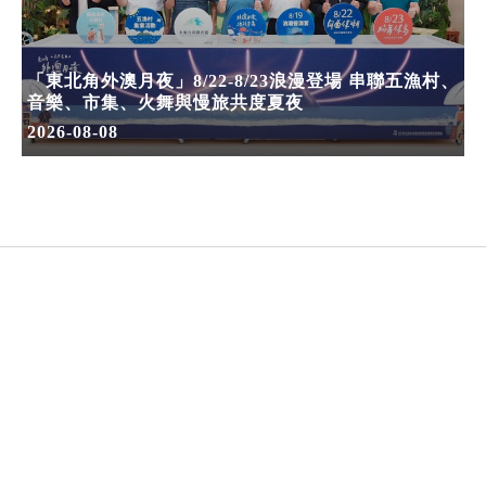
「東北角外澳月夜」8/22-8/23浪漫登場 串聯五漁村、
音樂、市集、火舞與慢旅共度夏夜
2026-08-08