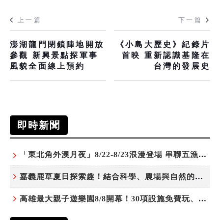
上一篇
下一篇
澎湖龍門閉鎖陣地開放
《小島大歷史》紀錄片
參觀 新興景點探軍事
首映 重新認識基隆在
風貌全面線上預約
台灣的發展史
即時新聞
「東北角外澳月夜」8/22-8/23浪漫登場 串聯五漁村、音樂、市集、火舞與慢旅共度夏夜
嘉義鹿草夏日探索趣！結合科學、農場與自然的親子小旅行
高雄最大親子遊樂園8/8開幕！30項設施免費玩、YOYO家族嗨翻暑假