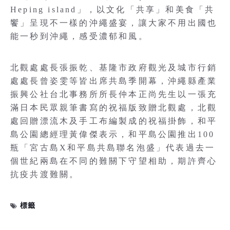
Heping island」，以文化「共享」和美食「共
饗」呈現不一樣的沖繩盛宴，讓大家不用出國也
能一秒到沖繩，感受濃郁和風。
北觀處處長張振乾、基隆市政府觀光及城市行銷
處處長曾姿雯等皆出席共島季開幕，沖繩縣產業
振興公社台北事務所所長仲本正尚先生以一張充
滿日本民眾親筆書寫的祝福版致贈北觀處，北觀
處回贈漂流木及手工布編製成的祝福掛飾，和平
島公園總經理黃偉傑表示，和平島公園推出100
瓶「宮古島X和平島共島聯名泡盛」代表過去一
個世紀兩島在不同的難關下守望相助，期許齊心
抗疫共渡難關。
標籤