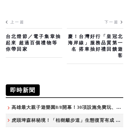
上一篇
下一篇
台北燈節／電子集章抽
慶！台灣好行「皇冠北
起來 超過百個禮物等
海岸線」服務品質第一
你帶回家
名 搭車抽好禮回饋遊
客
即時新聞
高雄最大親子遊樂園8/8開幕！30項設施免費玩、YOYO家族嗨翻暑假
虎頭埤森林秘境！「枯樹籬步道」生態復育有成 走進大自然生命教室