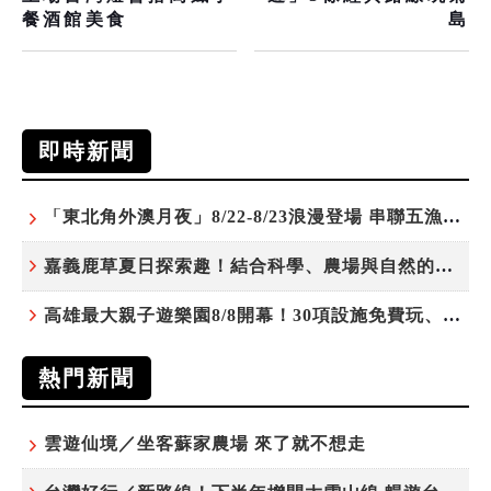
餐酒館美食
島
即時新聞
「東北角外澳月夜」8/22-8/23浪漫登場 串聯五漁村、音樂、市集、火舞與慢旅共度夏夜
嘉義鹿草夏日探索趣！結合科學、農場與自然的親子小旅行
高雄最大親子遊樂園8/8開幕！30項設施免費玩、YOYO家族嗨翻暑假
熱門新聞
雲遊仙境／坐客蘇家農場 來了就不想走