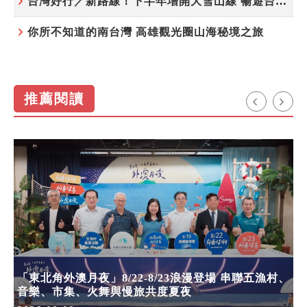
台灣好行／新路線！下半年增開大雪山線 暢遊台中更便利
你所不知道的南台灣 高雄觀光圈山海秘境之旅
推薦閱讀
「東北角外澳月夜」8/22-8/23浪漫登場 串聯五漁村、
音樂、市集、火舞與慢旅共度夏夜