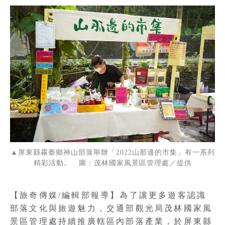
▲屏東縣霧臺鄉神山部落舉辦「2022山那邊的市集」有一系列
精彩活動。 圖：茂林國家風景區管理處／提供
【旅奇傳媒/編輯部報導】為了讓更多遊客認識
部落文化與旅遊魅力，交通部觀光局茂林國家風
景區管理處持續推廣轄區內部落產業，於屏東縣