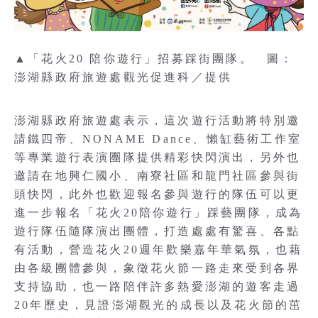
▲「花火20 陪你遊行」招募踩街團隊。 圖：
澎湖縣政府旅遊處觀光促進科／提供
澎湖縣政府旅遊處表示，這次遊行活動將特別邀
請鐵四帝、NONAME Dance、懶缸藝術工作室
等專業遊行表演團隊提供精彩快閃演出，另外也
邀請在地興仁國小、南寮社區和龍門社區參與街
頭快閃，此外也歡迎報名參與遊行的隊伍可以更
進一步報名「花火20陪你遊行」踩藝團隊，成為
遊行隊伍隨隊演出團體，打造處處有驚喜、各點
有活動，營造花火20週年歡樂嘉年華氣氛，也藉
由各級團體參與，象徵花火節一路走來受到各界
支持協助，也一路陪伴許多熱愛澎湖的遊客走過
20年歷史，見證澎湖觀光的成長以及花火節的茁