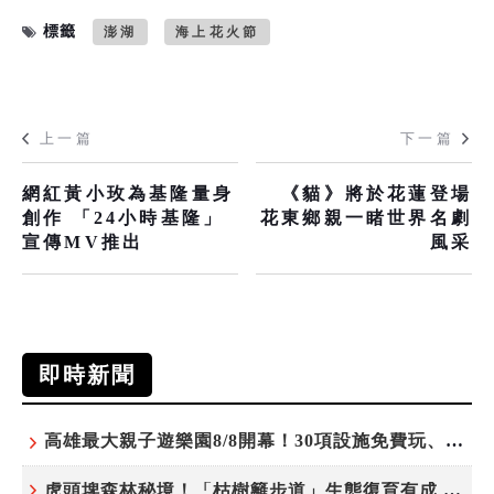
標籤
澎湖
海上花火節
上一篇
下一篇
網紅黃小玫為基隆量身
《貓》將於花蓮登場
創作 「24小時基隆」
花東鄉親一睹世界名劇
宣傳MV推出
風采
即時新聞
高雄最大親子遊樂園8/8開幕！30項設施免費玩、YOYO家族嗨翻暑假
虎頭埤森林秘境！「枯樹籬步道」生態復育有成 走進大自然生命教室