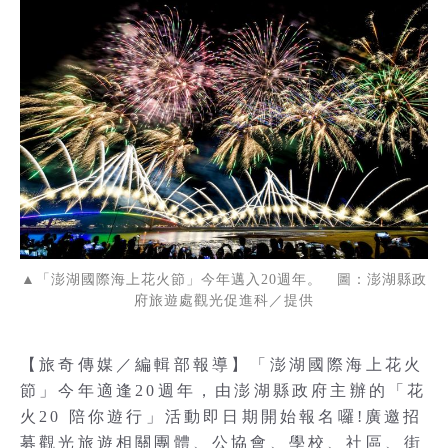
▲「澎湖國際海上花火節」今年邁入20週年。 圖：澎湖縣政
府旅遊處觀光促進科／提供
【旅奇傳媒／編輯部報導】「澎湖國際海上花火
節」今年適逢20週年，由澎湖縣政府主辦的「花
火20 陪你遊行」活動即日期開始報名囉!廣邀招
募觀光旅遊相關團體、公協會、學校、社區、街