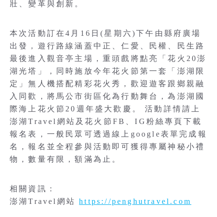
壯、變革與創新。
本次活動訂在4月16日(星期六)下午由縣府廣場
出發，遊行路線涵蓋中正、仁愛、民權、民生路
最後進入觀音亭主場，重頭戲將點亮「花火20澎
湖光塔」，同時施放今年花火節第一套「澎湖限
定」無人機搭配精彩花火秀，歡迎遊客跟鄉親融
入同歡，將馬公市街區化為行動舞台，為澎湖國
際海上花火節20週年盛大歡慶。 活動詳情請上
澎湖Travel網站及花火節FB、IG粉絲專頁下載
報名表，一般民眾可透過線上google表單完成報
名，報名並全程參與活動即可獲得專屬神秘小禮
物，數量有限，額滿為止。
相關資訊：
澎湖Travel網站
https://penghutravel.com