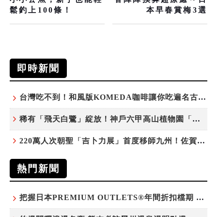
鬆釣上100條！
本早春賞梅3選
即時新聞
台灣吃不到！和風版KOMEDA咖啡讓你吃遍名古屋在地美食
稀有「飛天白鷺」綻放！神戶六甲高山植物園「鷺草」珍貴現身
220萬人次朝聖「吉卜力展」首度移師九州！佐賀站早鳥平日套票8/10搶先開賣
熱門新聞
把握日本PREMIUM OUTLETS®年間折扣檔期 越買越划算