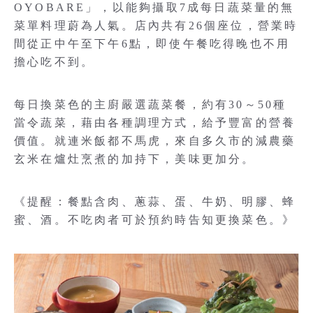
OYOBARE」，以能夠攝取7成每日蔬菜量的無
菜單料理蔚為人氣。店內共有26個座位，營業時
間從正中午至下午6點，即使午餐吃得晚也不用
擔心吃不到。
每日換菜色的主廚嚴選蔬菜餐，約有30～50種
當令蔬菜，藉由各種調理方式，給予豐富的營養
價值。就連米飯都不馬虎，來自多久市的減農藥
玄米在爐灶烹煮的加持下，美味更加分。
《提醒：餐點含肉、蔥蒜、蛋、牛奶、明膠、蜂
蜜、酒。不吃肉者可於預約時告知更換菜色。》