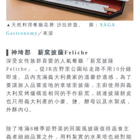
▲天然料理餐廳花曆 沙拉拼盤。 圖：
SAGA
Gastronomy
／來源
▌神埼郡 薪窯披薩Feliche
深受女性族群喜愛的人氣餐廳「薪窯披薩
Feliche」，從JR吉野里公園站走路不用10分鐘
即達。店內充滿義大利農家的溫馨舒適感，為了
要讓旅人品嘗道地的拿坡里披薩，主廚使用與義
大利窯烤爐構造相同的手作薪窯，就連披薩餅皮
也只用義大利產的小麥、鹽、酵母以及水製成，
外酥內Q。
除了堆滿8種季節野菜的田園風披薩值得蔬食主
義者細細品嘗之外，用料紮實的水果塔也絕對能