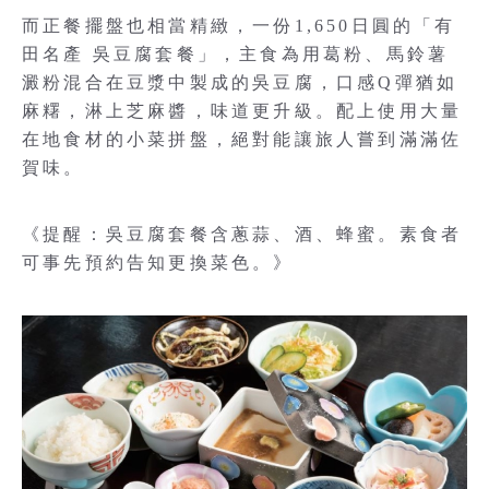
而正餐擺盤也相當精緻，一份1,650日圓的「有
田名產 吳豆腐套餐」，主食為用葛粉、馬鈴薯
澱粉混合在豆漿中製成的吳豆腐，口感Q彈猶如
麻糬，淋上芝麻醬，味道更升級。配上使用大量
在地食材的小菜拼盤，絕對能讓旅人嘗到滿滿佐
賀味。
《提醒：吳豆腐套餐含蔥蒜、酒、蜂蜜。素食者
可事先預約告知更換菜色。》