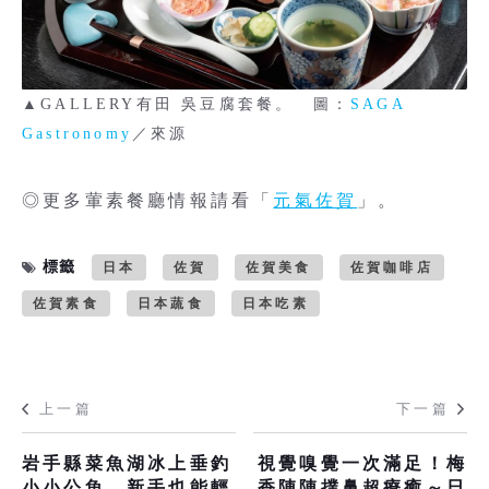
▲GALLERY有田 吳豆腐套餐。 圖：
SAGA
Gastronomy
／來源
◎更多葷素餐廳情報請看「
元氣佐賀
」。
標籤
日本
佐賀
佐賀美食
佐賀咖啡店
佐賀素食
日本蔬食
日本吃素
上一篇
下一篇
岩手縣菜魚湖冰上垂釣
視覺嗅覺一次滿足！梅
小小公魚，新手也能輕
香陣陣撲鼻超療癒～日