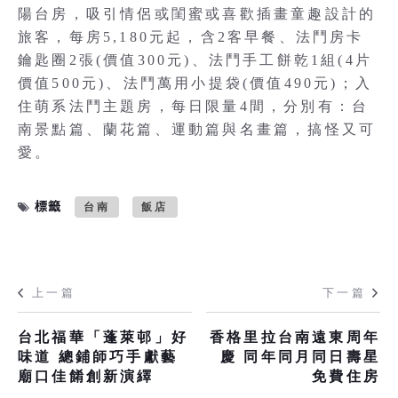
陽台房，吸引情侶或閨蜜或喜歡插畫童趣設計的
旅客，每房5,180元起，含2客早餐、法鬥房卡
鑰匙圈2張(價值300元)、法鬥手工餅乾1組(4片
價值500元)、法鬥萬用小提袋(價值490元)；入
住萌系法鬥主題房，每日限量4間，分別有：台
南景點篇、蘭花篇、運動篇與名畫篇，搞怪又可
愛。
標籤
台南
飯店
上一篇
下一篇
台北福華「蓬萊邨」好
香格里拉台南遠東周年
味道 總鋪師巧手獻藝
慶 同年同月同日壽星
廟口佳餚創新演繹
免費住房