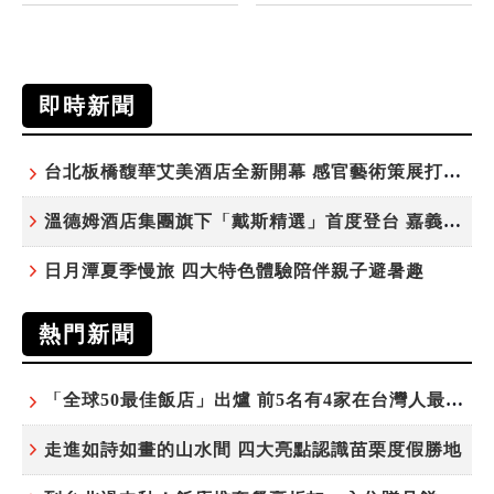
即時新聞
台北板橋馥華艾美酒店全新開幕 感官藝術策展打造旅居新風格
溫德姆酒店集團旗下「戴斯精選」首度登台 嘉義首店揭新幕
日月潭夏季慢旅 四大特色體驗陪伴親子避暑趣
熱門新聞
「全球50最佳飯店」出爐 前5名有4家在台灣人最常去的城市！
走進如詩如畫的山水間 四大亮點認識苗栗度假勝地