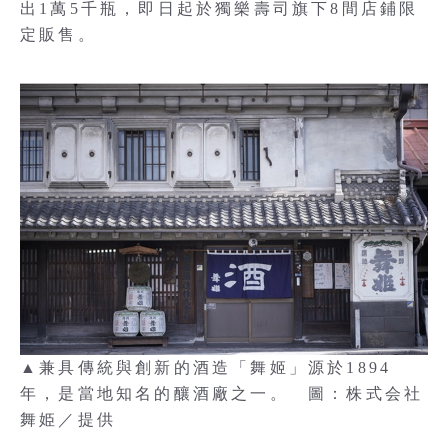
出1萬5千瓶，即日起於獨樂壽司旗下8間店鋪限
定販售。
▲兼具傳統與創新的酒造「舞姬」源於1894
年，是當地知名的釀酒廠之一。 圖：株式会社
舞姫／提供