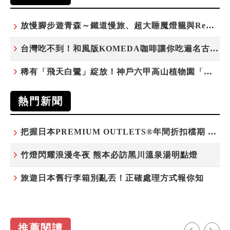
放慢腳步遊青森～鐵道慢旅、超大睡魔燈籠與ReLabo質感溫泉
台灣吃不到！和風版KOMEDA咖啡讓你吃遍名古屋在地美食
稀有「飛天白鷺」綻放！神戶六甲高山植物園「鷺草」珍貴現身
熱門新聞
把握日本PREMIUM OUTLETS®年間折扣檔期 越買越划算
竹燈閃耀浪漫冬夜 熊本必訪黑川溫泉湯明點燈
旅遊日本舊行李箱別亂丟！正確處理方式報你知
推薦閱讀