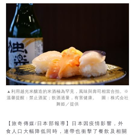
▲利用越光米釀造的米酒極為罕見，風味與壽司相當合拍。※
溫馨提醒：禁止酒駕；飲酒過量，有害健康。 圖：株式会社
舞姫／提供
【旅奇傳媒/日本部報導】日本因疫情影響，外
食人口大幅降低同時，連帶也衝擊了餐飲及相關