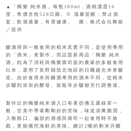
▲「獨樂 純米酒」每瓶180ml，酒精濃度16
度，售價含稅528日圓。※ 溫馨提醒：禁止酒
駕；飲酒過量，有害健康。 圖：株式会社舞姫
／提供
釀酒用與一般食用的稻米其實不同，是使用專用
的「酒米」來製作。而話題新商品「獨樂 純米
酒」則為了消耗與獨樂壽司簽約農家的多餘食用
白米，選用了長野縣筑北地區的日曬越光米來釀
造。由於食用米與釀酒專用的酒米不同，從精米
步驟到添加的酵母、裝瓶等步驟都另行調整過。
製作出的獨樂純米酒入口有著彷彿玉露綠茶一
般，甘美中帶著剛剛好的苦味，味道清爽圓潤，
入喉順口。偏甜的酒感與壽司一起食用時不搶
戲，更能襯托海鮮的美味。總計2噸的剩米共釀