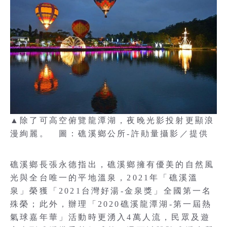
▲除了可高空俯覽龍潭湖，夜晚光影投射更顯浪
漫絢麗。 圖：礁溪鄉公所-許勛量攝影／提供
礁溪鄉長張永德指出，礁溪鄉擁有優美的自然風
光與全台唯一的平地溫泉，2021年「礁溪溫
泉」榮獲「2021台灣好湯-金泉獎」全國第一名
殊榮；此外，辦理「2020礁溪龍潭湖-第一屆熱
氣球嘉年華」活動時更湧入4萬人流，民眾及遊