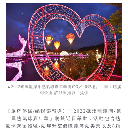
▲2022礁溪龍潭湖熱氣球嘉年華將於3／26登場。 圖：礁溪
鄉公所-許勛量攝影／提供
【旅奇傳媒/編輯部報導】「2022礁溪龍潭湖-第
二屆熱氣球嘉年華」將於近日舉辦，活動包含熱
氣球繫留體驗-湖畔升空俯瞰龍潭湖美景以及8顆