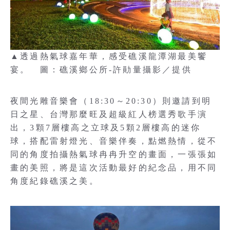
▲透過熱氣球嘉年華，感受礁溪龍潭湖最美饗
宴。 圖：礁溪鄉公所-許勛量攝影／提供
夜間光雕音樂會（18:30～20:30）則邀請到明
日之星、台灣那麼旺及超級紅人榜選秀歌手演
出，3顆7層樓高之立球及5顆2層樓高的迷你
球，搭配雷射燈光、音樂伴奏，點燃熱情，從不
同的角度拍攝熱氣球冉冉升空的畫面，一張張如
畫的美照，將是這次活動最好的紀念品，用不同
角度紀錄礁溪之美。