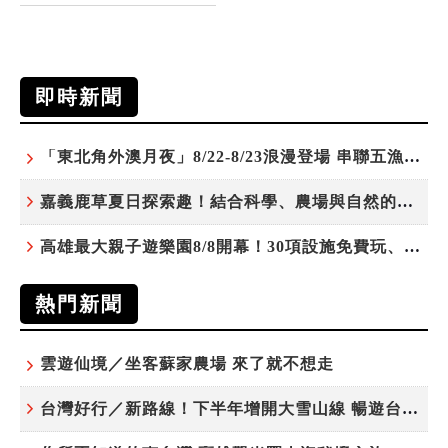
即時新聞
「東北角外澳月夜」8/22-8/23浪漫登場 串聯五漁村、音樂、市集、火舞與慢旅共度夏夜
嘉義鹿草夏日探索趣！結合科學、農場與自然的親子小旅行
高雄最大親子遊樂園8/8開幕！30項設施免費玩、YOYO家族嗨翻暑假
熱門新聞
雲遊仙境／坐客蘇家農場 來了就不想走
台灣好行／新路線！下半年增開大雪山線 暢遊台中更便利