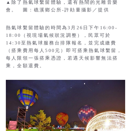
▲除了熱氣球繫留體驗，還有熱鬧的光雕音樂
會。 圖：礁溪鄉公所-許勛量攝影／提供
熱氣球繫留體驗的時間為3月26日下午16:00-
18:00（視現場氣候狀況調整），民眾可於
14:30至熱氣球服務台排隊報名，並完成繳費
（搭乘費用每人500元）即可搭乘熱氣球繫留，
每人限領一張搭乘憑證，若遇天候影響無法搭
乘，全額退費。