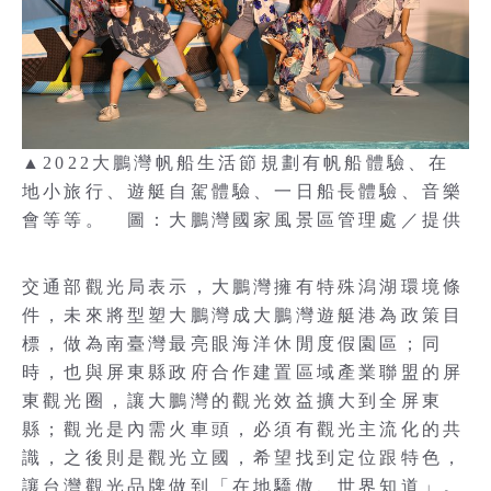
▲2022大鵬灣帆船生活節規劃有帆船體驗、在
地小旅行、遊艇自駕體驗、一日船長體驗、音樂
會等等。 圖：大鵬灣國家風景區管理處／提供
交通部觀光局表示，大鵬灣擁有特殊潟湖環境條
件，未來將型塑大鵬灣成大鵬灣遊艇港為政策目
標，做為南臺灣最亮眼海洋休閒度假園區；同
時，也與屏東縣政府合作建置區域產業聯盟的屏
東觀光圈，讓大鵬灣的觀光效益擴大到全屏東
縣；觀光是內需火車頭，必須有觀光主流化的共
識，之後則是觀光立國，希望找到定位跟特色，
讓台灣觀光品牌做到「在地驕傲、世界知道」。