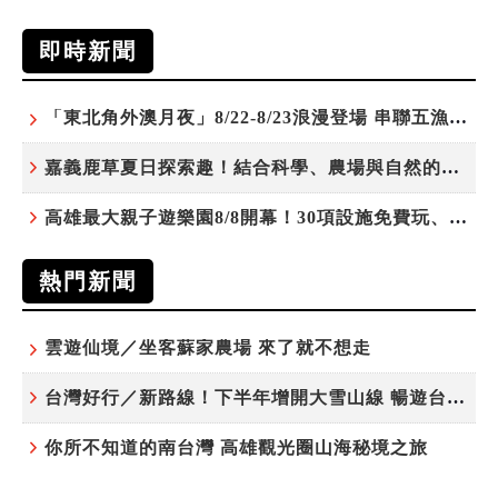
即時新聞
「東北角外澳月夜」8/22-8/23浪漫登場 串聯五漁村、音樂、市集、火舞與慢旅共度夏夜
嘉義鹿草夏日探索趣！結合科學、農場與自然的親子小旅行
高雄最大親子遊樂園8/8開幕！30項設施免費玩、YOYO家族嗨翻暑假
熱門新聞
雲遊仙境／坐客蘇家農場 來了就不想走
台灣好行／新路線！下半年增開大雪山線 暢遊台中更便利
你所不知道的南台灣 高雄觀光圈山海秘境之旅