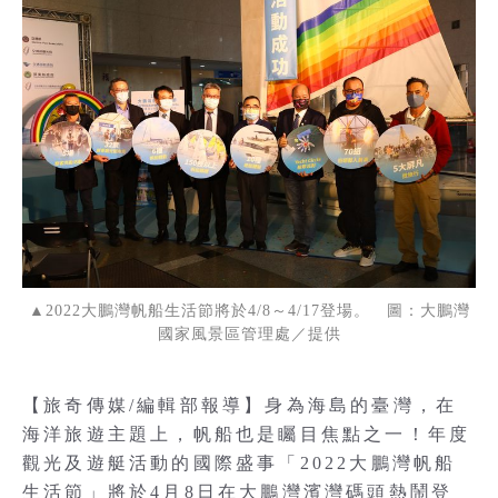
▲2022大鵬灣帆船生活節將於4/8～4/17登場。 圖：大鵬灣
國家風景區管理處／提供
【旅奇傳媒/編輯部報導】身為海島的臺灣，在
海洋旅遊主題上，帆船也是矚目焦點之一！年度
觀光及遊艇活動的國際盛事「2022大鵬灣帆船
生活節」將於4月8日在大鵬灣濱灣碼頭熱鬧登