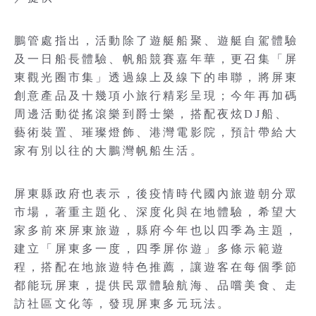
鵬管處指出，活動除了遊艇船聚、遊艇自駕體驗
及一日船長體驗、帆船競賽嘉年華，更召集「屏
東觀光圈市集」透過線上及線下的串聯，將屏東
創意產品及十幾項小旅行精彩呈現；今年再加碼
周邊活動從搖滾樂到爵士樂，搭配夜炫DJ船、
藝術裝置、璀璨燈飾、港灣電影院，預計帶給大
家有別以往的大鵬灣帆船生活。
屏東縣政府也表示，後疫情時代國內旅遊朝分眾
市場，著重主題化、深度化與在地體驗，希望大
家多前來屏東旅遊，縣府今年也以四季為主題，
建立「屏東多一度，四季屏你遊」多條示範遊
程，搭配在地旅遊特色推薦，讓遊客在每個季節
都能玩屏東，提供民眾體驗航海、品嚐美食、走
訪社區文化等，發現屏東多元玩法。