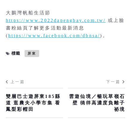
大鵬灣帆船生活節
https://www.2022dapengbay.com.tw/
或上臉
書粉絲頁了解更多活動最新消息
(
https://www.facebook.com/dbnsa/
)。
標籤
屏東
上一篇
下一篇
雙層巴士遊屏東185縣
雲遊仙境／暢玩草嶺石
道 逛農夫小學市集 看
壁 徜徉高濃度負離子
鳳梨彩帽田
祕境