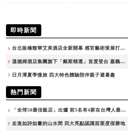
即時新聞
台北板橋馥華艾美酒店全新開幕 感官藝術策展打造旅居新風格
溫德姆酒店集團旗下「戴斯精選」首度登台 嘉義首店揭新幕
日月潭夏季慢旅 四大特色體驗陪伴親子避暑趣
熱門新聞
「全球50最佳飯店」出爐 前5名有4家在台灣人最常去的城市！
走進如詩如畫的山水間 四大亮點認識苗栗度假勝地