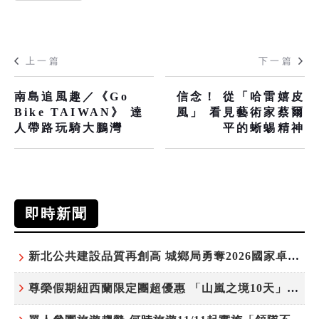
上一篇
下一篇
南島追風趣／《Go
信念！ 從「哈雷嬉皮
Bike TAIWAN》 達
風」 看見藝術家蔡爾
人帶路玩騎大鵬灣
平的蜥蜴精神
即時新聞
新北公共建設品質再創高 城鄉局勇奪2026國家卓越建設獎6項殊榮
尊榮假期紐西蘭限定團超優惠 「山嵐之境10天」挑戰市場最高CP值