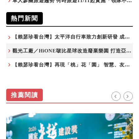
單人參團旅遊趨勢 何時旅遊11/11起實施「領隊不配房」 落單更免收單房差
熱門新聞
【賴瑟珍看台灣】太平洋自行車致力創新研發 成就台灣隱形冠軍
觀光工廠／HiONE啵比星球改造廢棄樂園 打造亞洲最大寵物天堂
【賴瑟珍看台灣】再現「桃」花「園」 智慧、友善、永續成為桃園遞給國際的名片
推薦閱讀