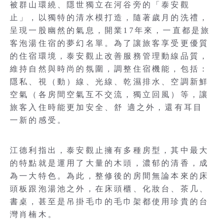
被群山環繞、隱世獨立在河谷旁的「泰安觀
止」，以獨特的清水模打造，隨著歲月的洗禮，
呈現一股幽然的氣息，開業17年來，一直都是旅
客泡湯住宿的夢幻名單。為了讓旅客享受更優質
的住宿環境，泰安觀止改善服務管理動線品質，
維持自然與時尚的氛圍，調整住宿機能，包括：
隱私、視（動）線、光線、乾濕排水、空調新鮮
空氣（各房間空氣互不交流，獨立回風）等，讓
旅客入住時能更加安全、舒 適之外，還有耳目
一新的感受。
江德利指出，泰安觀止擁有多種房型，其中最大
的特點就是運用了大量的木頭，濃郁的清香，成
為一大特色。為此，整修後的房間無論本來的床
頭板跟泡湯池之外，在床頭櫃、化妝台、茶几、
書桌，甚至是吊掛毛巾的毛巾架都使用珍貴的台
灣肖楠木。