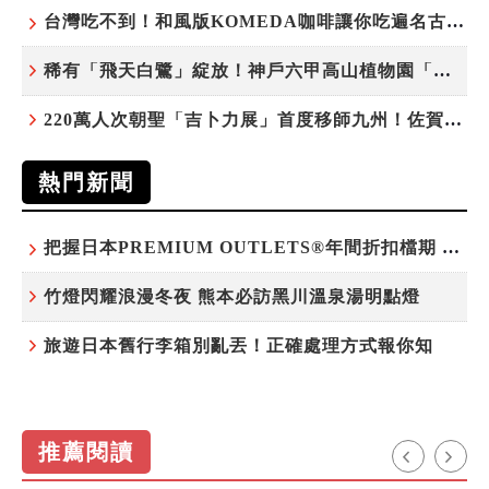
台灣吃不到！和風版KOMEDA咖啡讓你吃遍名古屋在地美食
稀有「飛天白鷺」綻放！神戶六甲高山植物園「鷺草」珍貴現身
220萬人次朝聖「吉卜力展」首度移師九州！佐賀站早鳥平日套票8/10搶先開賣
熱門新聞
把握日本PREMIUM OUTLETS®年間折扣檔期 越買越划算
竹燈閃耀浪漫冬夜 熊本必訪黑川溫泉湯明點燈
旅遊日本舊行李箱別亂丟！正確處理方式報你知
推薦閱讀