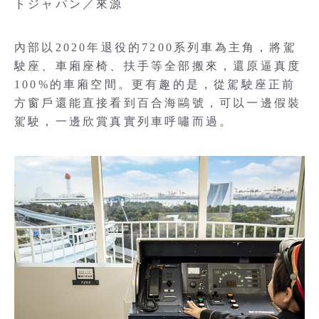
トジャパン／來源
內部以2020年退役的7200系列車為主角，將駕
駛座、車廂座椅、扶手等全部搬來，還原逼真度
100%的車廂空間。更有趣的是，從駕駛座正前
方窗戶還能直接看到百合海鷗號，可以一邊假裝
駕駛，一邊欣賞真實列車呼嘯而過。