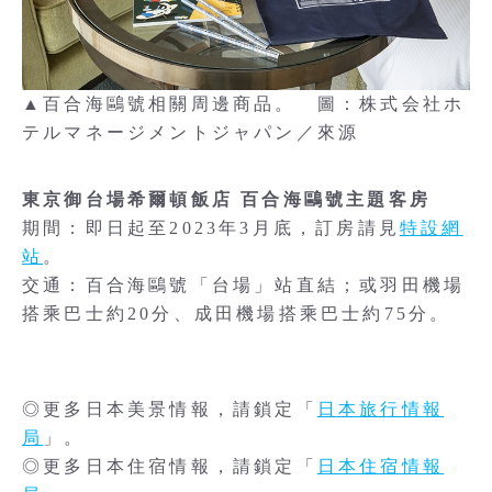
▲百合海鷗號相關周邊商品。 圖：株式会社ホ
テルマネージメントジャパン／來源
東京御台場希爾頓飯店 百合海鷗號主題客房
期間：即日起至2023年3月底，訂房請見
特設網
站
。
交通：百合海鷗號「台場」站直結；或羽田機場
搭乘巴士約20分、成田機場搭乘巴士約75分。
◎更多日本美景情報，請鎖定「
日本旅行情報
局
」。
◎更多日本住宿情報，請鎖定「
日本住宿情報