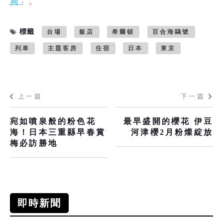
局
」。
標籤
台場
飯店
希爾頓
百合海鷗號
列車
主題客房
住宿
日本
東京
上一篇
下一篇
宛如噴泉般的粉色花
最早盛開的櫻花 伊豆
海！日本三重縣早春賞
河津櫻2月粉燦綻放
梅必訪勝地
即時新聞