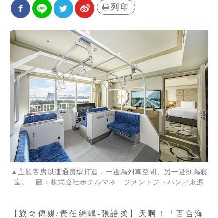
列印
▲主題客房以連通房型打造，一邊為列車空間、另一邊則為寢
室。 圖：株式会社ホテルマネージメントジャパン／來源
【旅奇傳媒/責任編輯-張語柔】天啊！「百合海