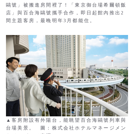
鷗號」被搬進房間裡了！「東京御台場希爾頓飯
店」與百合海鷗號攜手合作，即日起館內推出2
間主題客房，最晚明年3月都能住。
▲客房附設有外陽台，能眺望百合海鷗號列車與
台場美景。 圖：株式会社ホテルマネージメン