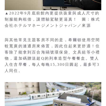
▲2022年9月底前館內更提供孩童與成人尺寸的
制服能夠租借，讓體驗駕駛更逼真！ 圖：株式
会社ホテルマネージメントジャパン／來源
與其他常見主題客房不同的是，希爾頓使用空間
較寬廣的連通房來佈置，因此住起來更舒適！住
客除了能拿到百合海鷗號環保袋、文具組等小禮
物，還加碼贈送超Q的列車造型午餐餐盒。雙人
入住含早餐，每人每晚15,300日圓起，最多可3
人同住。