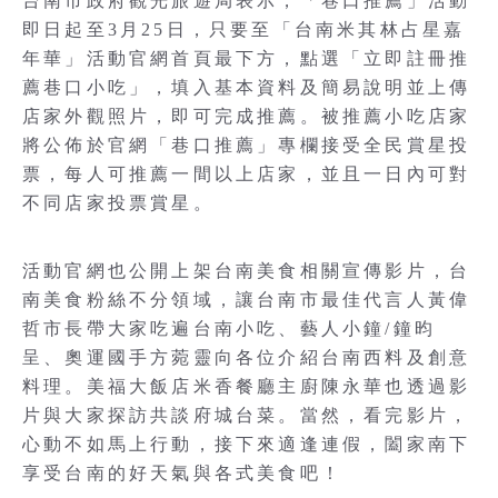
台南市政府觀光旅遊局表示，「巷口推薦」活動
即日起至3月25日，只要至「台南米其林占星嘉
年華」活動官網首頁最下方，點選「立即註冊推
薦巷口小吃」，填入基本資料及簡易說明並上傳
店家外觀照片，即可完成推薦。被推薦小吃店家
將公佈於官網「巷口推薦」專欄接受全民賞星投
票，每人可推薦一間以上店家，並且一日內可對
不同店家投票賞星。
活動官網也公開上架台南美食相關宣傳影片，台
南美食粉絲不分領域，讓台南市最佳代言人黃偉
哲市長帶大家吃遍台南小吃、藝人小鐘/鐘昀
呈、奧運國手方菀靈向各位介紹台南西料及創意
料理。美福大飯店米香餐廳主廚陳永華也透過影
片與大家探訪共談府城台菜。當然，看完影片，
心動不如馬上行動，接下來適逢連假，闔家南下
享受台南的好天氣與各式美食吧！