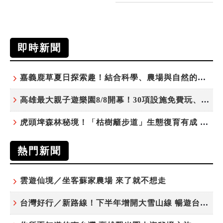
即時新聞
嘉義鹿草夏日探索趣！結合科學、農場與自然的親子小旅行
高雄最大親子遊樂園8/8開幕！30項設施免費玩、YOYO家族嗨翻暑假
虎頭埤森林秘境！「枯樹籬步道」生態復育有成 走進大自然生命教室
熱門新聞
雲遊仙境／坐客蘇家農場 來了就不想走
台灣好行／新路線！下半年增開大雪山線 暢遊台中更便利