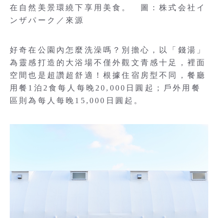
在自然美景環繞下享用美食。 圖：株式会社イ
ンザパーク／來源
好奇在公園內怎麼洗澡嗎？別擔心，以「錢湯」
為靈感打造的大浴場不僅外觀文青感十足，裡面
空間也是超讚超舒適！根據住宿房型不同，餐廳
用餐1泊2食每人每晚20,000日圓起；戶外用餐
區則為每人每晚15,000日圓起。