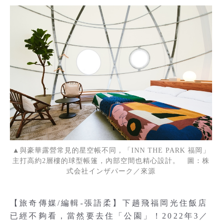
▲與豪華露營常見的星空帳不同，「INN THE PARK 福岡」
主打高約2層樓的球型帳篷，內部空間也精心設計。 圖：株
式会社インザパーク／來源
【旅奇傳媒/編輯-張語柔】下趟飛福岡光住飯店
已經不夠看，當然要去住「公園」！2022年3／