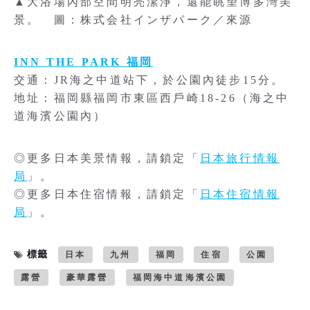
▲大浴場內部空間明亮潔淨，還能眺望博多灣美
景。 圖：株式会社インザパーク／來源
INN THE PARK 福岡
交通：JR海之中道站下，於公園內徒步15分。
地址：福岡縣福岡市東區西戶崎18-26（海之中
道海濱公園內）
◎更多日本美景情報，請鎖定「
日本旅行情報
局
」。
◎更多日本住宿情報，請鎖定「
日本住宿情報
局
」。
標籤
日本
九州
福岡
住宿
公園
露營
豪華露營
福岡海中道海濱公園