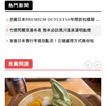
熱門新聞
把握日本PREMIUM OUTLETS®年間折扣檔期 越買越划算
竹燈閃耀浪漫冬夜 熊本必訪黑川溫泉湯明點燈
旅遊日本舊行李箱別亂丟！正確處理方式報你知
推薦閱讀