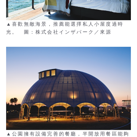
▲喜歡無敵海景，推薦能選擇私人小屋度過時
光。 圖：株式会社インザパーク／來源
▲公園擁有設備完善的餐廳，半開放用餐區能夠