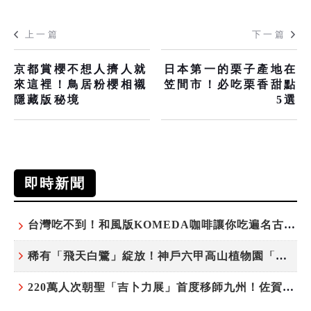
上一篇
下一篇
京都賞櫻不想人擠人就
日本第一的栗子產地在
來這裡！鳥居粉櫻相襯
笠間市！必吃栗香甜點
隱藏版秘境
5選
即時新聞
台灣吃不到！和風版KOMEDA咖啡讓你吃遍名古屋在地美食
稀有「飛天白鷺」綻放！神戶六甲高山植物園「鷺草」珍貴現身
220萬人次朝聖「吉卜力展」首度移師九州！佐賀站早鳥平日套票8/10搶先開賣