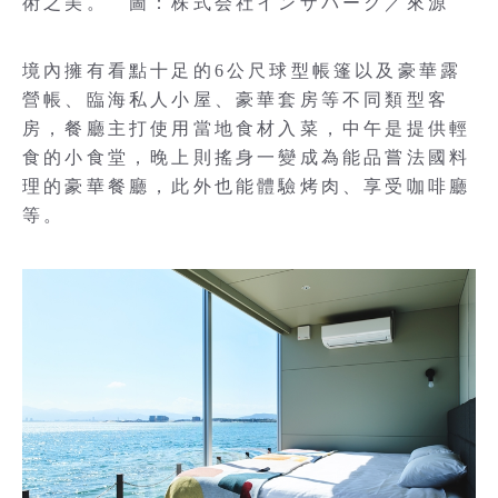
術之美。 圖：株式会社インザパーク／來源
境內擁有看點十足的6公尺球型帳篷以及豪華露
營帳、臨海私人小屋、豪華套房等不同類型客
房，餐廳主打使用當地食材入菜，中午是提供輕
食的小食堂，晚上則搖身一變成為能品嘗法國料
理的豪華餐廳，此外也能體驗烤肉、享受咖啡廳
等。