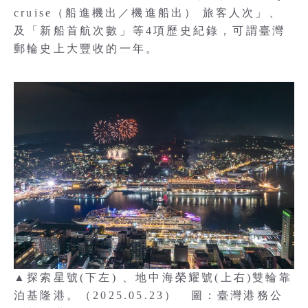
cruise（船進機出／機進船出） 旅客人次」、
及「新船首航次數」等4項歷史紀錄，可謂臺灣
郵輪史上大豐收的一年。
▲探索星號(下左) 、地中海榮耀號(上右)雙輪靠
泊基隆港。（2025.05.23） 圖：臺灣港務公