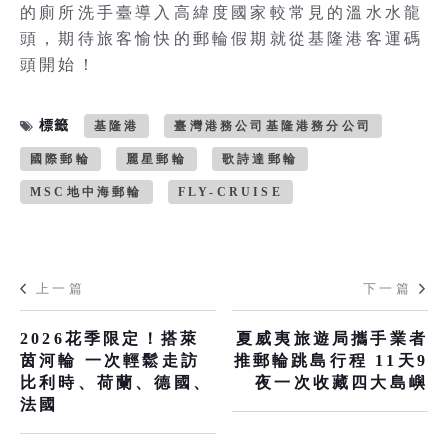
的廁所洗手臺導入高緯度國家較常見的溫水水龍
頭，期待旅客愉快的郵輪假期就從基隆港客運碼
頭開始！
標籤
基隆港
臺灣港務公司基隆港務分公司
國際郵輪
麗星郵輪
歌詩達郵輪
MSC地中海郵輪
FLY-CRUISE
上一篇
下一篇
2026花季限定！搭萊
夏威夷旅遊局攜手業者
茵河輪 一次輕鬆走訪
推郵輪跳島行程 11天9
比利時、荷蘭、德國、
夜一次收藏四大島嶼
法國