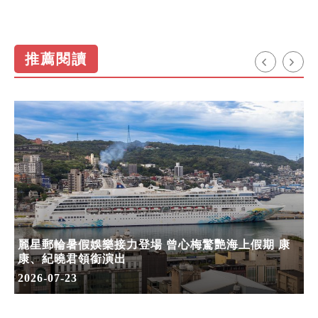
推薦閱讀
麗星郵輪暑假娛樂接力登場 曾心梅驚艷海上假期 康
康、紀曉君領銜演出
2026-07-23