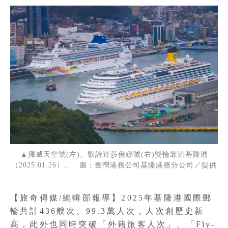
▲挪威天空號(左)、歌詩達莎倫娜號(右)雙輪靠泊基隆港
（2025.01.26）。 圖：臺灣港務公司基隆港務分公司／提供
【旅奇傳媒/編輯部報導】2025年基隆港國際郵
輪共計436艘次、99.3萬人次，人次創歷史新
高，此外也同時突破「外籍旅客人次」、「Fly-