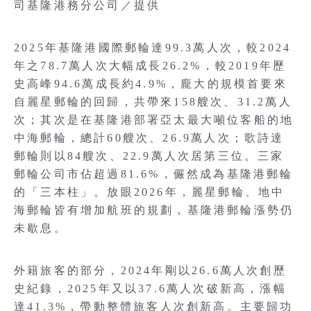
司基隆港務分公司／提供
2025年基隆港國際郵輪達99.3萬人次，較2024
年之78.7萬人次大幅成長26.2%，較2019年歷
史高峰94.6萬成長約4.9%，龐大的規模首要來
自麗星郵輪的回歸，共帶來158艘次、31.2萬人
次；其次是在基隆港部署亞太最大噸位客船的地
中海郵輪，總計60艘次、26.9萬人次；歌詩達
郵輪則以84艘次、22.9萬人次居第三位。三家
郵輪公司市佔超過81.6%，儼然成為基隆港郵輪
的「三本柱」。放眼2026年，麗星郵輪、地中
海郵輪皆有增加航班的規劃，基隆港郵輪漲勢仍
未歇息。
外籍旅客的部分，2024年剛以26.6萬人次創歷
史紀錄，2025年又以37.6萬人次破新高，漲幅
達41.3%，帶動整體旅客人次創新高。主要歸功