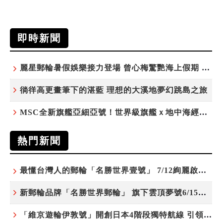
即時新聞
麗星郵輪暑假娛樂接力登場 曾心梅驚艷海上假期 康康、紀曉君領銜演出
徜徉高更畫筆下的湛藍 理想的大溪地夢幻跳島之旅
MSC全新旗艦亞細亞號！世界級旗艦ｘ地中海經典 最值得期待的歐洲遊輪之旅
熱門新聞
最懂台灣人的郵輪「名勝世界壹號」 7/12絢麗啟航 分齡娛樂夜未央
新郵輪品牌「名勝世界郵輪」 旗下雲頂夢號6/15開始營運
「維京遊輪伊敦號」開創日本4階段獨特航線 引領奢華旅遊新風尚