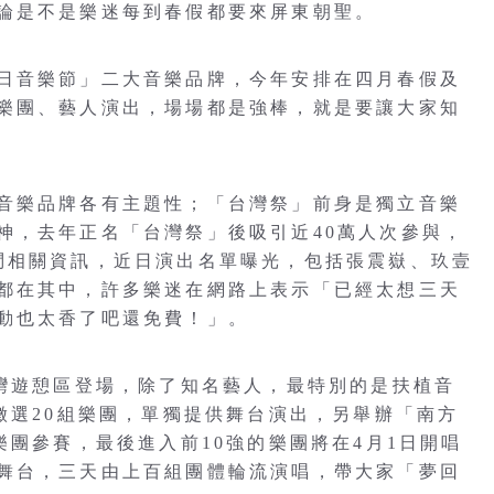
論是不是樂迷每到春假都要來屏東朝聖。
日音樂節」二大音樂品牌，今年安排在四月春假及
樂團、藝人演出，場場都是強棒，就是要讓大家知
音樂品牌各有主題性；「台灣祭」前身是獨立音樂
神，去年正名「台灣祭」後吸引近40萬人次參與，
問相關資訊，近日演出名單曝光，包括張震嶽、玖壹
都在其中，許多樂迷在網路上表示「已經太想三天
動也太香了吧還免費！」。
大灣遊憩區登場，除了知名藝人，最特別的是扶植音
徵選20組樂團，單獨提供舞台演出，另舉辦「南方
樂團參賽，最後進入前10強的樂團將在4月1日開唱
舞台，三天由上百組團體輪流演唱，帶大家「夢回