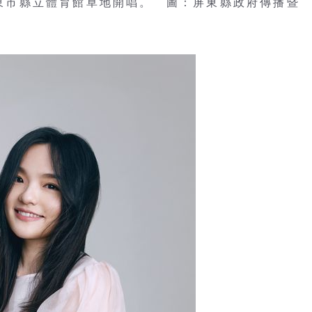
在屏東市縣立體育館草地開唱。 圖：屏東縣政府傳播暨