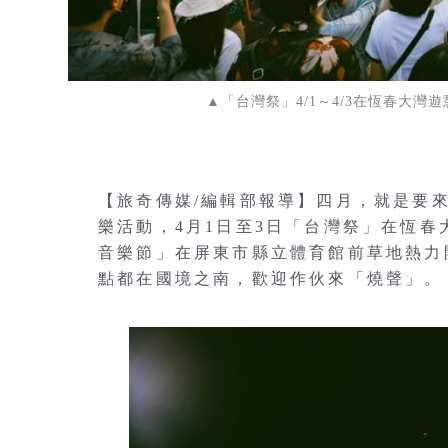
▲「台灣祭」4/1～4/3在恆春大
【旅奇傳媒/編輯部報導】四月，就是要
樂活動，4月1日至3日「台灣祭」在恆春
音樂節」在屏東市縣立體育館前草地熱力
點都在國境之南，歡迎作伙來「燒聲」。