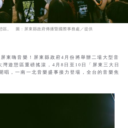
灣遊憩區。 圖：屏東縣政府傳播暨國際事務處／提供
來屏東嗨音樂！屏東縣政府4月份將舉辦二場大型音
大灣遊憩區重磅搖滾，4月8日至10日「屏東三大日
開唱，一南一北音樂盛事接力登場，全台的音樂焦