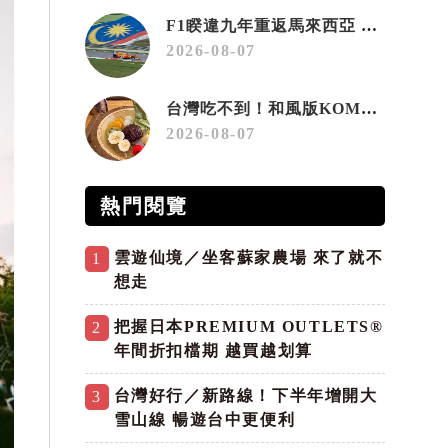
F1睽違九年重返馬來西亞 三大國際賽事打造10月運動旅遊熱潮 賽車、自行車、路跑同週登場
2026-08-07
台灣吃不到！和風版KOMEDA咖啡讓你吃遍名古屋在地美食
2026-08-07
熱門閱覽
雲遊仙境／坐客蘇家農場 來了就不
1
想走
把握日本PREMIUM OUTLETS®
2
年間折扣檔期 越買越划算
台灣好行／新路線！下半年增開大
3
雪山線 暢遊台中更便利