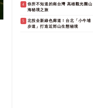
你所不知道的南台灣 高雄觀光圈山
4
海秘境之旅
北投全新綠色廊道！台北「小牛埔
5
步道」打造近郊山生態秘境