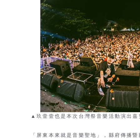
▲玖壹壹也是本次台灣祭音樂活動演出嘉
「屏東本來就是音樂聖地」，縣府傳播暨