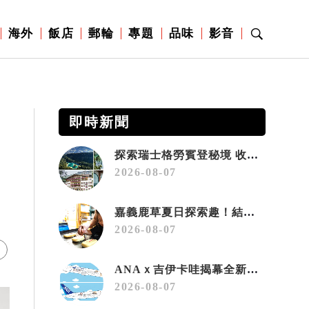
海外
飯店
郵輪
專題
品味
影音
即時新聞
探索瑞士格勞賓登秘境 收藏六種阿爾卑斯夏日療癒之旅
2026-08-07
嘉義鹿草夏日探索趣！結合科學、農場與自然的親子小旅行
2026-08-07
ANAｘ吉伊卡哇揭幕全新彩繪機「Chiikawa JET」
2026-08-07