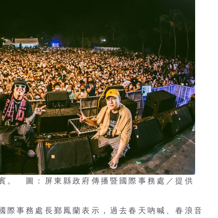
賓。 圖：屏東縣政府傳播暨國際事務處／提供
國際事務處長鄞鳳蘭表示，過去春天吶喊、春浪音