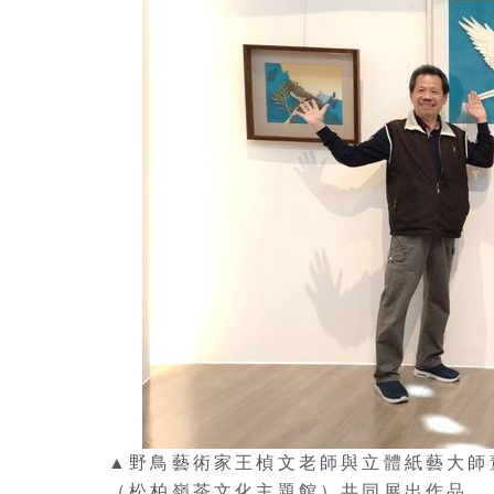
▲野鳥藝術家王楨文老師與立體紙藝大師
（松柏嶺茶文化主題館）共同展出作品。