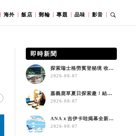
海外
飯店
郵輪
專題
品味
影音
即時新聞
探索瑞士格勞賓登秘境 收藏六種阿爾卑斯夏日療癒之旅
2026-08-07
嘉義鹿草夏日探索趣！結合科學、農場與自然的親子小旅行
2026-08-07
ANAｘ吉伊卡哇揭幕全新彩繪機「Chiikawa JET」
2026-08-07