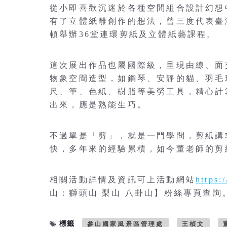
從小即喜歡沉迷於各種空間組合設計幻想
有了立體紙雕創作的想法，曾三度代表臺
頓舉辦36堂連環剪紙及立體紙藝課程。
這次展出作品也屬國際級，呈現由線、面
物象空間造型，如鋼琴、安靜的貓、羽毛
尺、筆、色紙、樹脂等美勞工具，精心計
出來，應是熟能生巧。
不過單是「剪」，就是一門學問，剪紙講
快，多年來的經驗累積，如今董老師的剪
相關活動詳情及資訊可上活動網站
https:
山：獅頭山 梨山 八卦山】粉絲專頁查詢
標籤
參山國家風景區管理處
王楨文