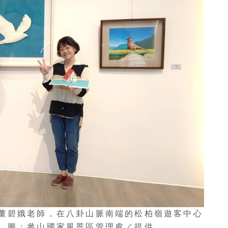
董碧娥老師，在八卦山脈南端的松柏嶺遊客中心
 圖：參山國家風景區管理處／提供