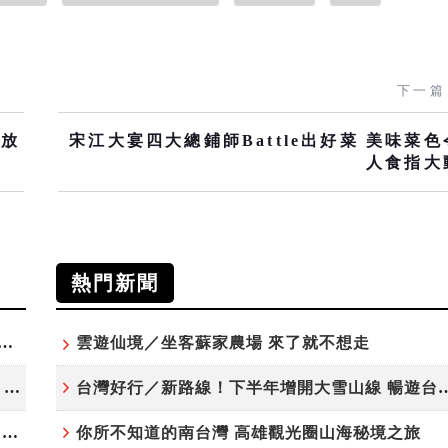
下一篇
開放
宋江大宴四大總鋪師Battle出好菜 美味菜色
人食指大
熱門新聞
夏日探索趣！結合科學、農場與自然的親子小旅行
雲遊仙境／坐客蘇家農場 來了就不想走
高雄最大親子遊樂園8/8開幕！30項設施免費玩、YOYO家族嗨翻暑假
台灣好行／新路線！下半年增開大雪
虎頭埤森林秘境！「枯樹籬步道」生態復育有成 走進大自然生命教室
你所不知道的南台灣 高雄觀光圈山海秘境之旅