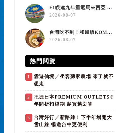
F1睽違九年重返馬來西亞 三大國際賽事打造10月運動旅遊熱潮 賽車、自行車、路跑同週登場
2026-08-07
台灣吃不到！和風版KOMEDA咖啡讓你吃遍名古屋在地美食
2026-08-07
熱門閱覽
雲遊仙境／坐客蘇家農場 來了就不
1
想走
把握日本PREMIUM OUTLETS®
2
年間折扣檔期 越買越划算
台灣好行／新路線！下半年增開大
3
雪山線 暢遊台中更便利