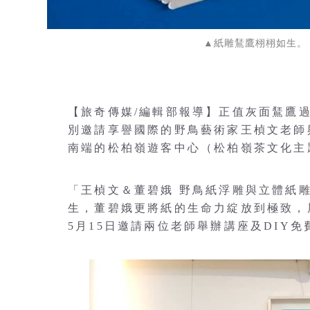
▲紙雕鵟鷹栩栩如生。
【旅奇傳媒/編輯部報導】正值灰面鵟鷹
別邀請享譽國際的野鳥藝術家王楨文老師
南端的松柏嶺遊客中心（松柏嶺茶文化主
「王楨文＆董碧娥 野鳥紙浮雕與立體紙
生，董碧娥更將紙的生命力綻放到極致，展
5月15日邀請兩位老師舉辦講座及DIY