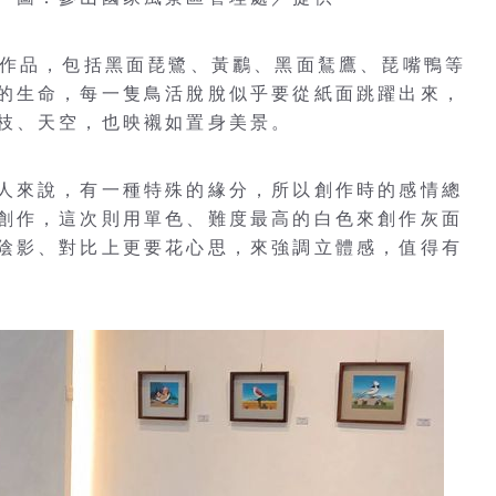
幅作品，包括黑面琵鷺、黃鸝、黑面鵟鷹、琵嘴鴨等
的生命，每一隻鳥活脫脫似乎要從紙面跳躍出來，
枝、天空，也映襯如置身美景。
人來說，有一種特殊的緣分，所以創作時的感情總
創作，這次則用單色、難度最高的白色來創作灰面
陰影、對比上更要花心思，來強調立體感，值得有