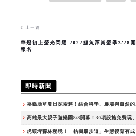
上一篇
華燈初上螢光閃耀 2022鯉魚潭賞螢季3/28
報名
即時新聞
嘉義鹿草