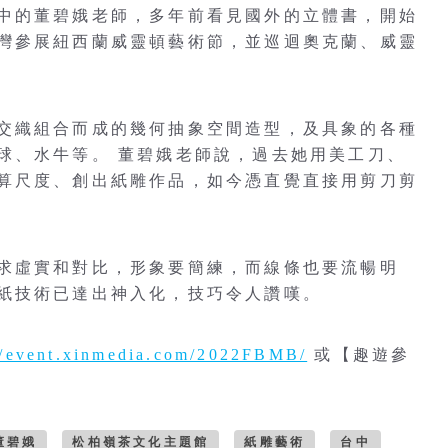
中的董碧娥老師，多年前看見國外的立體書，開始
灣參展紐西蘭威靈頓藝術節，並巡迴奧克蘭、威靈
交織組合而成的幾何抽象空間造型，及具象的各種
球、水牛等。 董碧娥老師說，過去她用美工刀、
算尺度、創出紙雕作品，如今憑直覺直接用剪刀剪
求虛實和對比，形象要簡練，而線條也要流暢明
紙技術已達出神入化，技巧令人讚嘆。
//event.xinmedia.com/2022FBMB/
或【趣遊參
。
董碧娥
松柏嶺茶文化主題館
紙雕藝術
台中