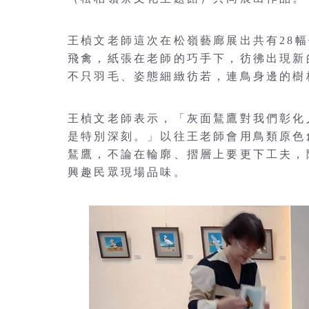
王楨文老師這次在松嶺藝廊展出共有28
飛禽，紙張在老師的巧手下，彷彿出現新
不只羽毛、姿態細緻彷若，連鳥身邊的樹
王楨文老師表示，「灰面鵟鷹對我們彰化
是特別深刻。」以往王老師會用鳥類原色
鵟鷹，不論在輪廓、摺層上要更下工夫，
興趣民眾現場品味。