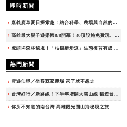
即時新聞
嘉義鹿草夏日探索趣！結合科學、農場與自然的親子小旅行
高雄最大親子遊樂園8/8開幕！30項設施免費玩、YOYO家族嗨翻暑假
虎頭埤森林秘境！「枯樹籬步道」生態復育有成 走進大自然生命教室
熱門新聞
雲遊仙境／坐客蘇家農場 來了就不想走
台灣好行／新路線！下半年增開大雪山線 暢遊台中更便利
你所不知道的南台灣 高雄觀光圈山海秘境之旅