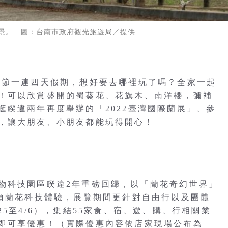
景。 圖：台南市政府觀光旅遊局／提供
童節一連四天假期，想好要去哪裡玩了嗎？全家一起
！可以欣賞盛開的蜀葵花、花旗木、南洋櫻，彌補
逛睽違兩年再度舉辦的「2022臺灣國際蘭展」、參
，讓大朋友、小朋友都能玩得開心！
物科技園區睽違2年重磅回歸，以「蘭花奇幻世界」
5項蘭花科技體驗，展覽期間更針對自由行以及團體
5至4/6），集結55家食、宿、遊、購、行相關業
即可享優惠！（實際優惠內容依店家現場公布為