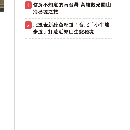
你所不知道的南台灣 高雄觀光圈山
4
海秘境之旅
北投全新綠色廊道！台北「小牛埔
5
步道」打造近郊山生態秘境