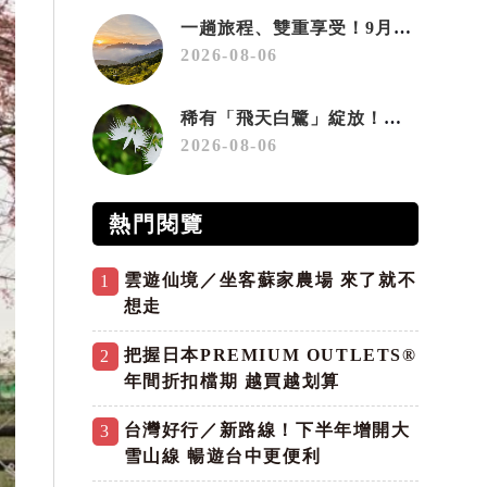
一趟旅程、雙重享受！9月住宿合歡山 順遊奧萬大10元優惠入園
2026-08-06
稀有「飛天白鷺」綻放！神戶六甲高山植物園「鷺草」珍貴現身
2026-08-06
熱門閱覽
雲遊仙境／坐客蘇家農場 來了就不
1
想走
把握日本PREMIUM OUTLETS®
2
年間折扣檔期 越買越划算
台灣好行／新路線！下半年增開大
3
雪山線 暢遊台中更便利