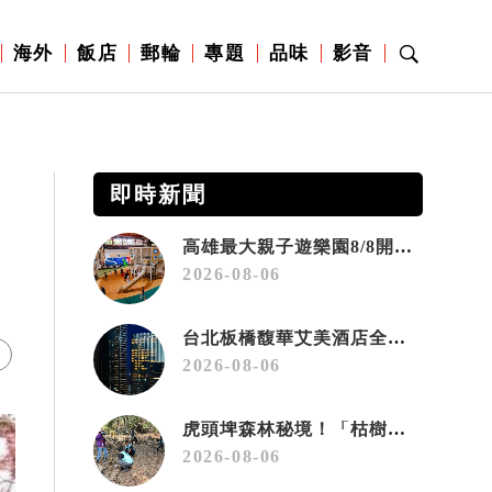
海外
飯店
郵輪
專題
品味
影音
即時新聞
高雄最大親子遊樂園8/8開幕！30項設施免費玩、YOYO家族嗨翻暑假
2026-08-06
台北板橋馥華艾美酒店全新開幕 感官藝術策展打造旅居新風格
2026-08-06
虎頭埤森林秘境！「枯樹籬步道」生態復育有成 走進大自然生命教室
2026-08-06