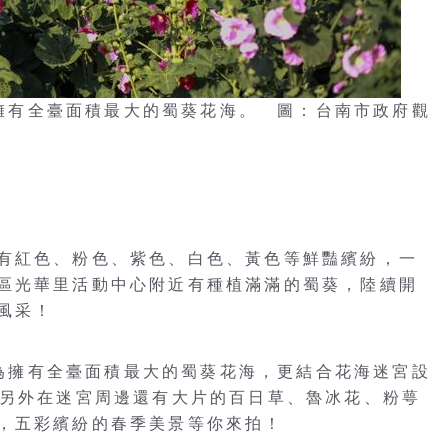
1）擁有全臺面積最大的蜀葵花海。 圖：台南市政府觀
有紅色、粉色、紫色、白色、黃色等鮮豔繽紛，一
區光華里活動中心附近有種植滿滿的蜀葵，陸續開
風采！
）因為擁有全臺面積最大的蜀葵花海，更結合花海迷宮設
。另外在迷宮周邊還有大片的百日草、魯冰花、粉萼
，五彩繽紛的春季美景等你來拍！