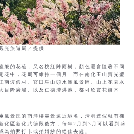
觀光旅遊局／提供
籠般的花苞，又名桃紅陣雨樹，顏色還會隨著不同
開花中，花期可維持一個月，而在南化玉山寶光聖
江南渡假村、官田烏山頭水庫風景區、山上花園水
大目降廣場、以及仁德滯洪池，都可欣賞花旗木
庫風景區的南洋櫻美景遠近馳名，清明連假就有機
新化區新化武德殿後方，每年2月到3月可以看到盛
成為拍照打卡或拍婚紗的絕佳去處。