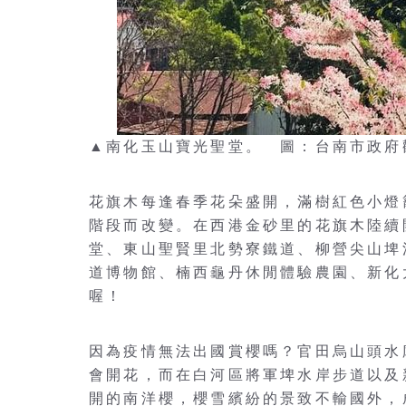
▲南化玉山寶光聖堂。 圖：台南市政府
花旗木每逢春季花朵盛開，滿樹紅色小燈
階段而改變。在西港金砂里的花旗木陸續
堂、東山聖賢里北勢寮鐵道、柳營尖山埤
道博物館、楠西龜丹休閒體驗農園、新化
喔！
因為疫情無法出國賞櫻嗎？官田烏山頭水
會開花，而在白河區將軍埤水岸步道以及
開的南洋櫻，櫻雪繽紛的景致不輸國外，